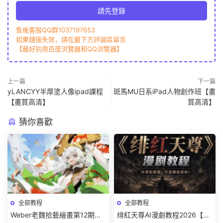
請先登錄
售後客服QQ群1037197653
如果鏈接失效，請在最下方評論區留言
【最好别用百度浏覽器和QQ浏覽器】
上一篇
下一篇
yLANCYY半厚塗人像ipad課程
斑馬MU日系iPad人物創作班【畫
【畫質高清】
質高清】
猜你喜歡
全部教程
全部教程
Weber老魏拾藝繪畫第12期角
绯紅天尊AI漫劇教程2026【畫