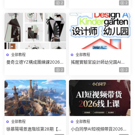
色特訓班【畫質不錯隻有視
質一般有課件】
2
2
頻】
全部教程
全部教程
曼奇立德YZ構成團練課2026年
搖醒實驗室設計師幼兒園AI軟
8月已結課【畫質高清有課件】
件基礎課2025【畫質不錯有素
2
2
材】
全部教程
全部教程
徐慕陽場景進階班第28期【畫
小白同學AI短視頻帶貨2026線
質高清有資料】
上課【畫質不錯有素材】