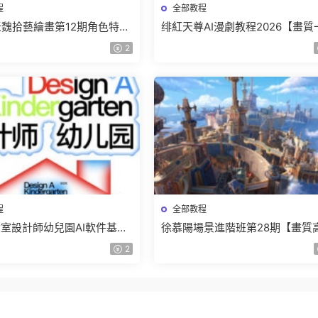
程
全部教程
r老魏拾藝繪畫第12期角色特訓
绯紅天尊AI漫劇教程2026【畫質
質不錯隻有視頻】
有課件】
2
程
全部教程
室設計師幼兒園AI軟件基礎
徐慕陽場景進階班第28期【畫質
5【畫質不錯有素材】
有資料】
2