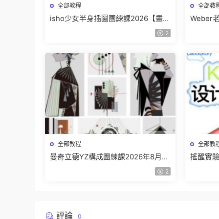
全部教程
全部教
isho少女半身插圖團練課2026【畫質
Webe
高清隻有視頻】
班【畫
2
全部教程
全部教
曼奇立德YZ構成團練課2026年8月已
搖醒實驗
結課【畫質高清有課件】
課202
2
評論
0