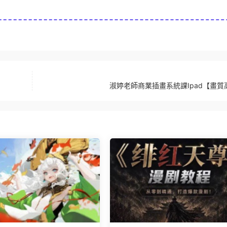
淑婷老師商業插畫系統課Ipad【畫質