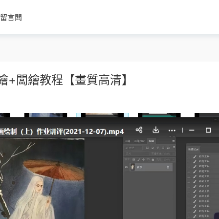
留言闆
手繪+闆繪教程【畫質高清】