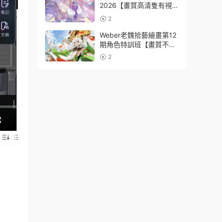
2026【畫質高清隻有視
頻】
2
Weber老魏拾藝繪畫第12
期角色特訓班【畫質不錯
隻有視頻】
2