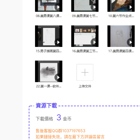
資源下載
3
下載價格
金币
售後客服QQ群1037197653
如果鏈接失效，請在最下方評論區留言