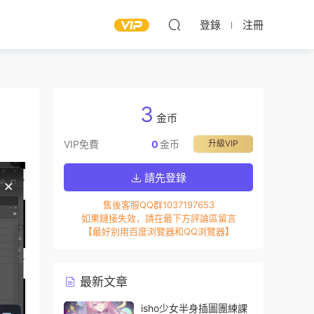
登錄
注冊
3
金币
VIP免費
0
金币
升級VIP
請先登錄
售後客服QQ群1037197653
如果鏈接失效，請在最下方評論區留言
【最好别用百度浏覽器和QQ浏覽器】
最新文章
isho少女半身插圖團練課