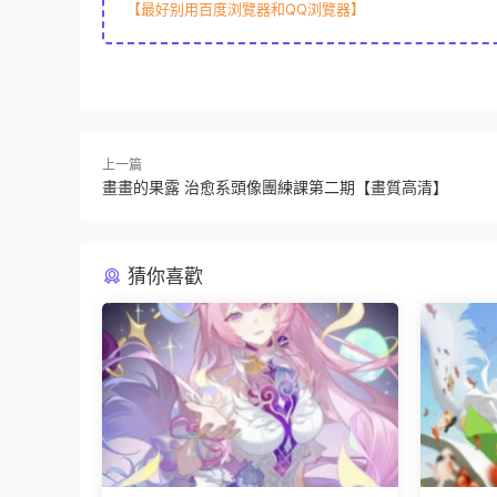
【最好别用百度浏覽器和QQ浏覽器】
上一篇
畫畫的果露 治愈系頭像團練課第二期【畫質高清】
猜你喜歡