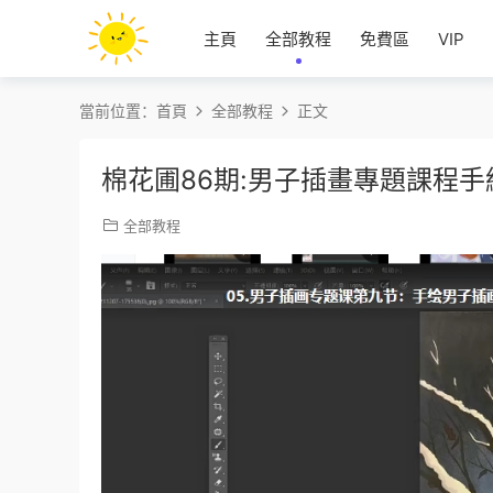
主頁
全部教程
免費區
VIP
當前位置：
首頁
全部教程
正文
棉花圃86期:男子插畫專題課程
全部教程