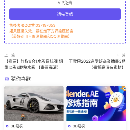
VIP免費
請先登錄
售後客服QQ群1037197653
如果鏈接失效，請在最下方評論區留言
【最好别用百度浏覽器和QQ浏覽器】
上一篇
下一篇
【推薦】竹取6合1水彩系統課 鋼
王雲飛2022進階班商業插畫3期
筆淡彩&脫稿水彩 【畫質高清】
【畫質高清有素材】
猜你喜歡
3D建模
3D建模