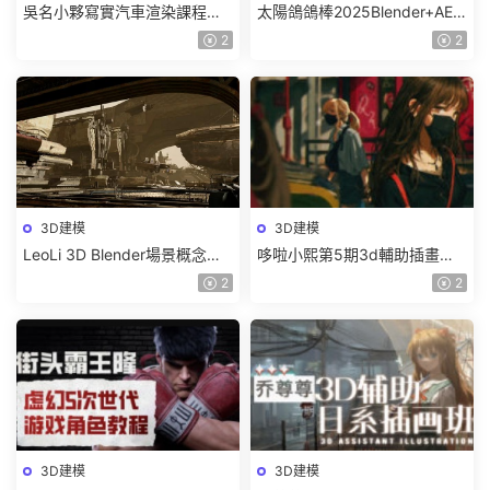
吳名小夥寫實汽車渲染課程
太陽鴿鴿棒2025Blender+AE
2025年結課C4D+OC【畫質高
超級修煉指南【畫質高清有部
2
2
清有素材】
分素材】
3D建模
3D建模
LeoLi 3D Blender場景概念設
哆啦小熙第5期3d輔助插畫班
計班第6期2023年【畫質高清
2023年【畫質不錯有大部分素
2
2
隻有視頻】
材】
3D建模
3D建模