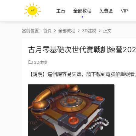
主頁
全部教程
免費區
VIP
當前位置：
首頁
全部教程
3D建模
正文
古月零基礎次世代實戰訓練營20
3D建模
【說明】這個課容易失效，請下載到電腦解壓觀看，沒