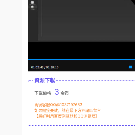
資源下載
3
下載價格
金币
售後客服QQ群1037197653
如果鏈接失效，請在最下方評論區留言
【最好别用百度浏覽器和QQ浏覽器】