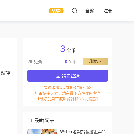
登錄
注冊
3
金币
VIP免費
0
金币
升級VIP
和點評
請先登錄
售後客服QQ群1037197653
如果鏈接失效，請在最下方評論區留言
【最好别用百度浏覽器和QQ浏覽器】
最新文章
Weber老魏拾藝繪畫第12