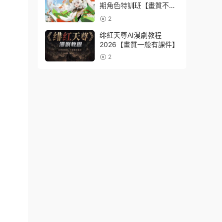
期角色特訓班【畫質不錯
隻有視頻】
2
绯紅天尊AI漫劇教程
2026【畫質一般有課件】
2