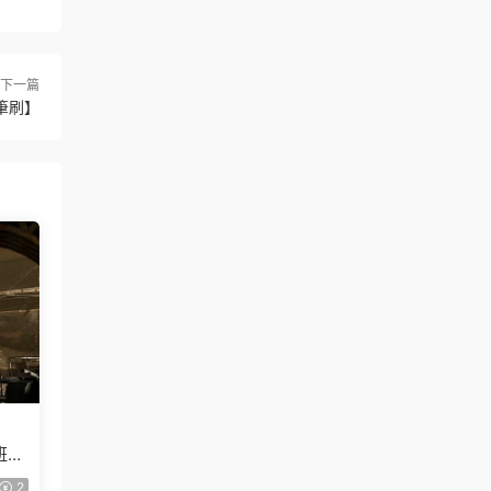
下一篇
筆刷】
計班第
】
2