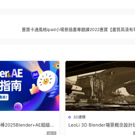
蕙寶卡通風格ipad小場景插畫專題課2022惠寶【畫質高清有
3D建模
2025Blender+AE超級修
LeoLi 3D Blender場景概念設
【畫質高清有部分素材】
6期2023年【畫質高清隻有視頻
2