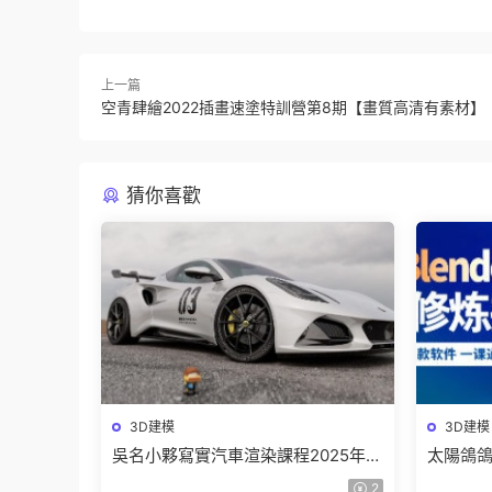
上一篇
空青肆繪2022插畫速塗特訓營第8期【畫質高清有素材】
猜你喜歡
3D建模
3D建模
吳名小夥寫實汽車渲染課程2025年結
太陽鴿鴿棒
課C4D+OC【畫質高清有素材】
煉指南
2