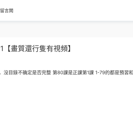
留言闆
21【畫質還行隻有視頻】
目錄不确定是否完整 第80課是正課第1課 1-79的都是預習