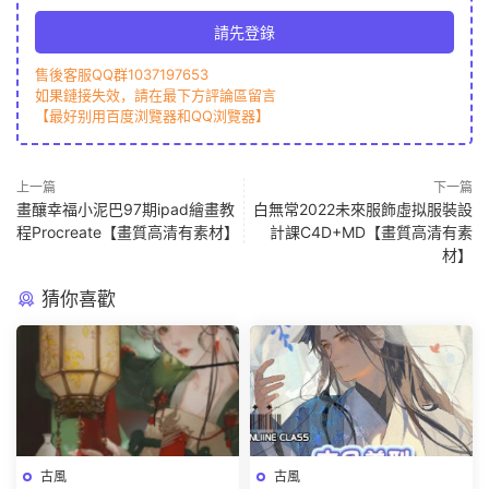
請先登錄
售後客服QQ群1037197653
如果鏈接失效，請在最下方評論區留言
【最好别用百度浏覽器和QQ浏覽器】
上一篇
下一篇
畫釀幸福小泥巴97期ipad繪畫教
白無常2022未來服飾虛拟服裝設
程Procreate【畫質高清有素材】
計課C4D+MD【畫質高清有素
材】
猜你喜歡
古風
古風