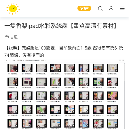
一隻香梨ipad水彩系統課【畫質高清有素材】
古風
【說明】完整版是100節課，目前缺前面1-5課 然後隻有第6-第
74節課，沒有後面的