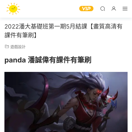
2022潘大基礎班第一期5月結課【畫質高清有
課件有筆刷】
遊戲設計
panda 潘誠偉有課件有筆刷