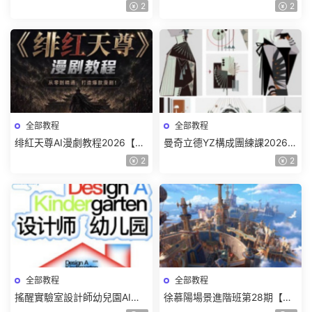
2026【畫質高清隻有視頻】
色特訓班【畫質不錯隻有視
2
2
頻】
全部教程
全部教程
绯紅天尊AI漫劇教程2026【畫
曼奇立德YZ構成團練課2026年
質一般有課件】
8月已結課【畫質高清有課件】
2
2
全部教程
全部教程
搖醒實驗室設計師幼兒園AI軟
徐慕陽場景進階班第28期【畫
件基礎課2025【畫質不錯有素
質高清有資料】