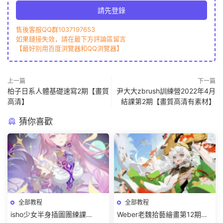
請先登錄
售後客服QQ群1037197653
如果鏈接失效，請在最下方評論區留言
【最好别用百度浏覽器和QQ浏覽器】
上一篇
下一篇
柏子日系人體基礎速寫2期【畫質
尹大大zbrush訓練營2022年4月
高清】
結課第2期【畫質高清有素材】
猜你喜歡
全部教程
全部教程
isho少女半身插圖團練課
Weber老魏拾藝繪畫第12期角