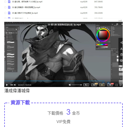
潘成偉潘城偉
資源下載
3
下載價格
金币
VIP免費