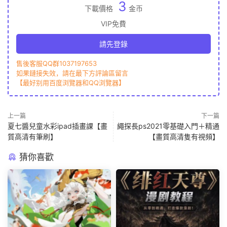
3
下載價格
金币
VIP免費
請先登錄
售後客服QQ群1037197653
如果鏈接失效，請在最下方評論區留言
【最好别用百度浏覽器和QQ浏覽器】
上一篇
下一篇
夏七醬兒童水彩ipad插畫課【畫
繩探長ps2021零基礎入門＋精通
質高清有筆刷】
【畫質高清隻有視頻】
猜你喜歡