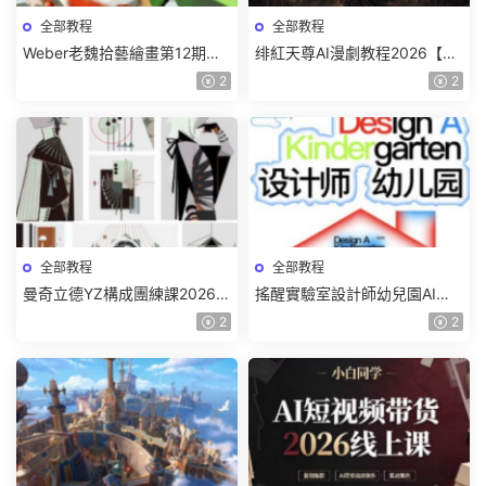
全部教程
全部教程
Weber老魏拾藝繪畫第12期角
绯紅天尊AI漫劇教程2026【畫
色特訓班【畫質不錯隻有視
質一般有課件】
2
2
頻】
全部教程
全部教程
曼奇立德YZ構成團練課2026年
搖醒實驗室設計師幼兒園AI軟
8月已結課【畫質高清有課件】
件基礎課2025【畫質不錯有素
2
2
材】