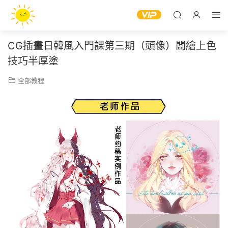
CG插畫日韓風入門課第三期（頭像）闆繪上色
技巧半厚塗
全部教程