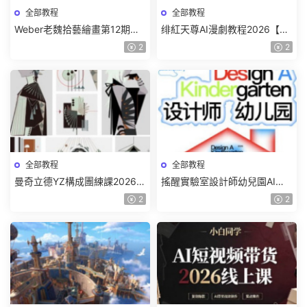
全部教程
全部教程
Weber老魏拾藝繪畫第12期角
绯紅天尊AI漫劇教程2026【畫
色特訓班【畫質不錯隻有視
質一般有課件】
2
2
頻】
全部教程
全部教程
曼奇立德YZ構成團練課2026年
搖醒實驗室設計師幼兒園AI軟
8月已結課【畫質高清有課件】
件基礎課2025【畫質不錯有素
2
2
材】