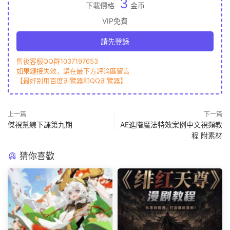
3
下載價格
金币
VIP免費
請先登錄
售後客服QQ群1037197653
如果鏈接失效，請在最下方評論區留言
【最好别用百度浏覽器和QQ浏覽器】
上一篇
下一篇
傑視幫線下課第九期
AE進階魔法特效案例中文視頻教
程 附素材
猜你喜歡