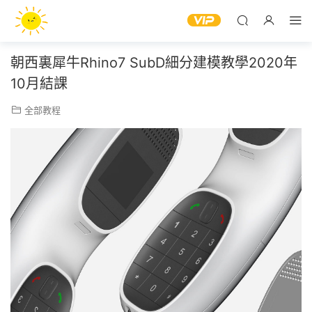
朝西裏犀牛Rhino7 SubD細分建模教學2020年
10月結課
全部教程