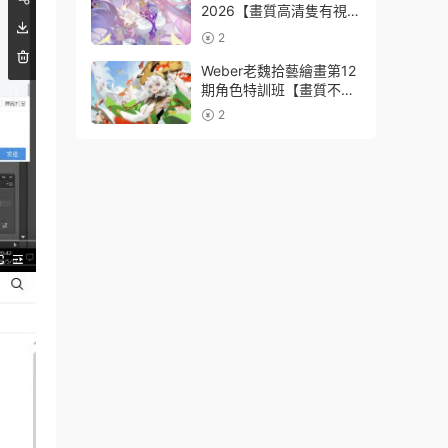
2026【畫質高清隻有視
頻】
2
Weber老魏拾藝繪畫第12
期角色特訓班【畫質不錯
隻有視頻】
2