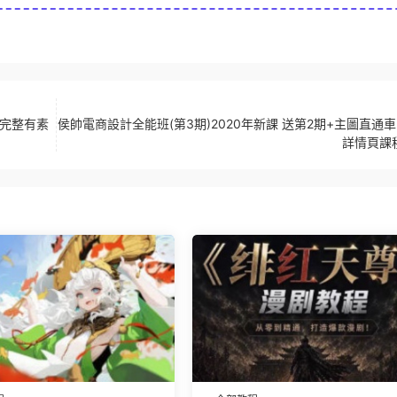
套完整有素
侯帥電商設計全能班(第3期)2020年新課 送第2期+主圖直通
詳情頁課