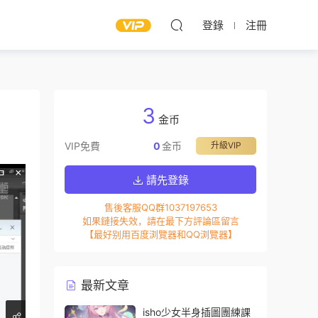
登錄
注冊
3
金币
VIP免費
0
金币
升級VIP
請先登錄
售後客服QQ群1037197653
如果鏈接失效，請在最下方評論區留言
【最好别用百度浏覽器和QQ浏覽器】
最新文章
isho少女半身插圖團練課