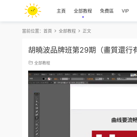
主頁
全部教程
免費區
VIP
當前位置：
首頁
全部教程
正文
胡曉波品牌班第29期（畫質還行有
全部教程