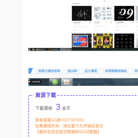
資源下載
3
下載價格
金币
售後客服QQ群1037197653
如果鏈接失效，請在最下方評論區留言
【最好别用百度浏覽器和QQ浏覽器】