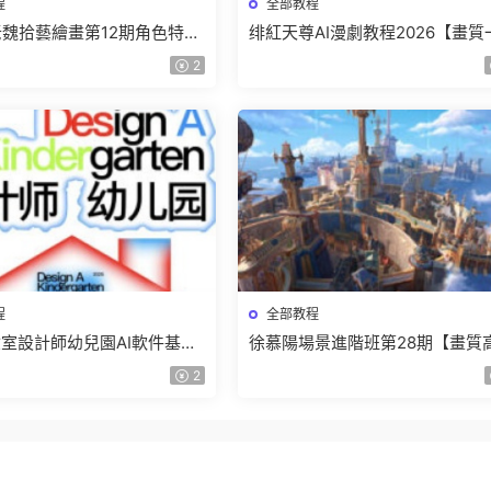
程
全部教程
r老魏拾藝繪畫第12期角色特訓
绯紅天尊AI漫劇教程2026【畫質
質不錯隻有視頻】
有課件】
2
程
全部教程
室設計師幼兒園AI軟件基礎
徐慕陽場景進階班第28期【畫質
5【畫質不錯有素材】
有資料】
2