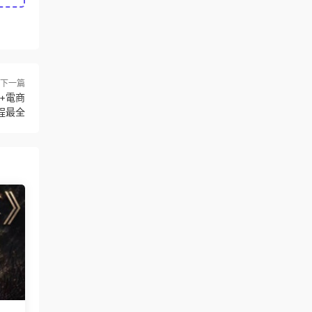
下一篇
車+電商
程最全