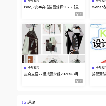
全部教程
全部教
isho少女半身插圖團練課2026【畫質
Webe
高清隻有視頻】
班【畫
2
全部教程
全部教
曼奇立德YZ構成團練課2026年8月已
搖醒實驗
結課【畫質高清有課件】
課202
2
評論
0