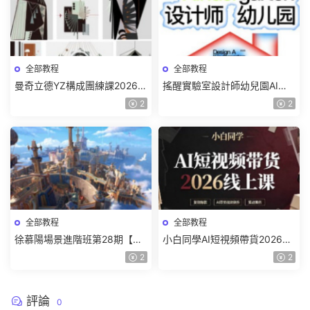
全部教程
全部教程
曼奇立德YZ構成團練課2026年
搖醒實驗室設計師幼兒園AI軟
8月已結課【畫質高清有課件】
件基礎課2025【畫質不錯有素
2
2
材】
全部教程
全部教程
徐慕陽場景進階班第28期【畫
小白同學AI短視頻帶貨2026線
質高清有資料】
上課【畫質不錯有素材】
2
2
評論
0