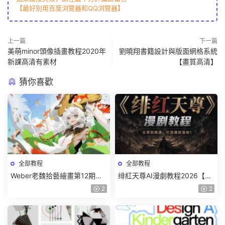
【最好别用百度浏覽器和QQ浏覽器】
上一篇
下一篇
美萌minor頭像插畫教程2020年
劉曉翔書籍設計與版面網格系統
新課高清有素材
【畫質高清】
猜你喜歡
全部教程
全部教程
Weber老魏拾藝繪畫第12期角
绯紅天尊AI漫劇教程2026【畫
色特訓班【畫質不錯隻有視
質一般有課件】
2
2
頻】