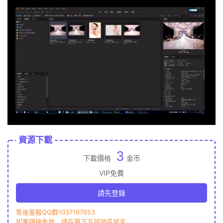
資源下載
3
下載價格
金币
VIP免費
請先登錄
售後客服QQ群1037197653
如果鏈接失效，請在最下方評論區留言