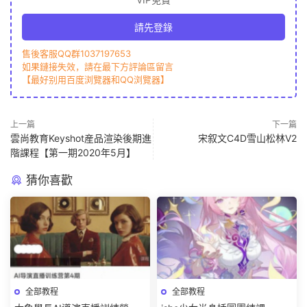
請先登錄
售後客服QQ群1037197653
如果鏈接失效，請在最下方評論區留言
【最好别用百度浏覽器和QQ浏覽器】
上一篇
下一篇
雲尚教育Keyshot産品渲染後期進
宋叙文C4D雪山松林V2
階課程【第一期2020年5月】
猜你喜歡
全部教程
全部教程