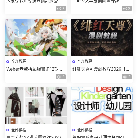
大象學長AI導演直播訓練營第4
isho少女半身插圖團練課
期2026【畫質高清有資料】
2026【畫質高清隻有視頻】
2
2
全部教程
全部教程
Weber老魏拾藝繪畫第12期角
绯紅天尊AI漫劇教程2026【畫
色特訓班【畫質不錯隻有視
質一般有課件】
2
2
頻】
全部教程
全部教程
曼奇立德YZ構成團練課2026年
搖醒實驗室設計師幼兒園AI軟