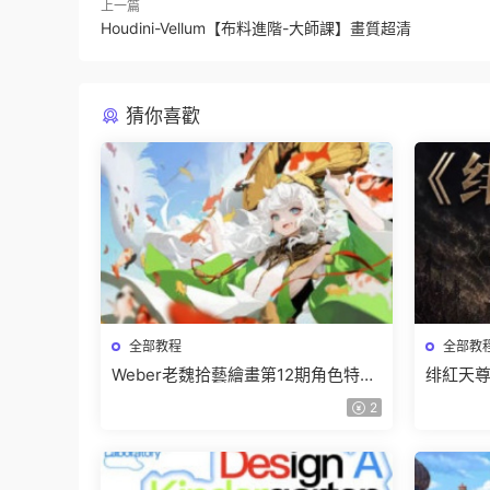
上一篇
Houdini-Vellum【布料進階-大師課】畫質超清
猜你喜歡
全部教程
全部教
Weber老魏拾藝繪畫第12期角色特訓
绯紅天尊
班【畫質不錯隻有視頻】
有課件
2