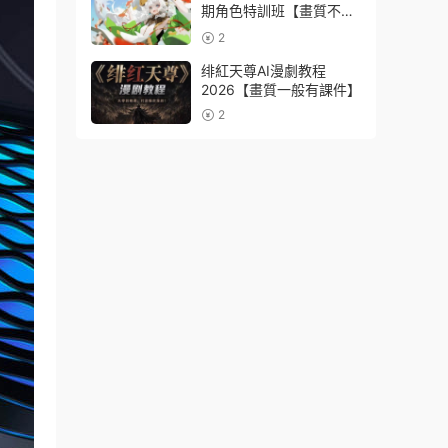
期角色特訓班【畫質不錯
隻有視頻】
2
绯紅天尊AI漫劇教程
2026【畫質一般有課件】
2