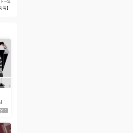
下一篇
高清】
月已
2