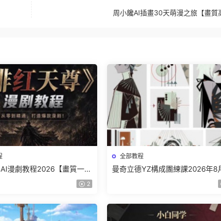
周小饞AI插畫30天萌漫之旅【畫質
程
全部教程
AI漫劇教程2026【畫質一般
曼奇立德YZ構成團練課2026年8
】
結課【畫質高清有課件】
2