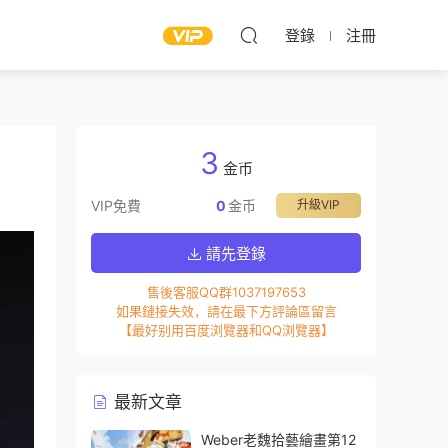
登錄
注冊
3
金币
VIP免費
0
金币
升級VIP
請先登錄
售後客服QQ群1037197653
如果鏈接失效，請在最下方評論區留言
【最好别用百度浏覽器和QQ浏覽器】
最新文章
Weber老魏拾藝繪畫第12