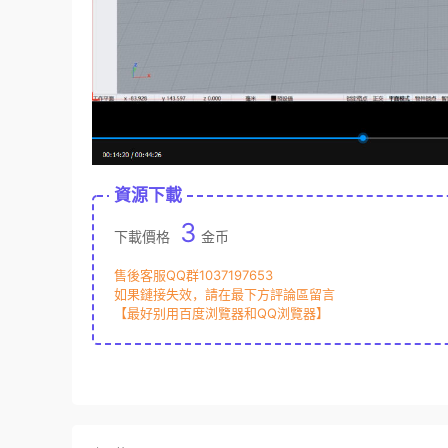
資源下載
3
下載價格
金币
售後客服QQ群1037197653
如果鏈接失效，請在最下方評論區留言
【最好别用百度浏覽器和QQ浏覽器】