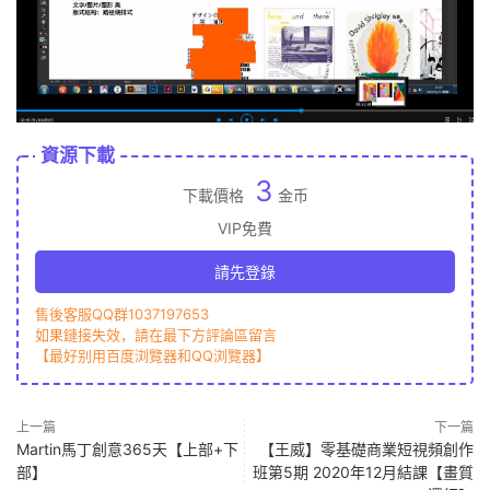
資源下載
3
下載價格
金币
VIP免費
請先登錄
售後客服QQ群1037197653
如果鏈接失效，請在最下方評論區留言
【最好别用百度浏覽器和QQ浏覽器】
上一篇
下一篇
Martin馬丁創意365天【上部+下
【王威】零基礎商業短視頻創作
部】
班第5期 2020年12月結課【畫質