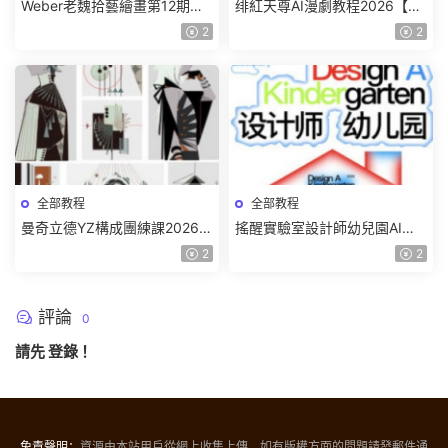
Weber老魏拾藝繪畫第12期角
绯紅天尊AI漫劇教程2026【畫
色特訓班【畫質不錯隻有視
質一般有課件】
2
2
頻】
全部教程
全部教程
曼奇立德YZ構成團練課2026年
搖醒實驗室設計師幼兒園AI軟
8月已結課【畫質高清有課件】
件基礎課2025【畫質不錯有素
2
2
材】
評論
0
請先
登錄
！
免責聲明：
資源由本站用戶從網上收集上傳，如有版權方面的問題請發郵件通