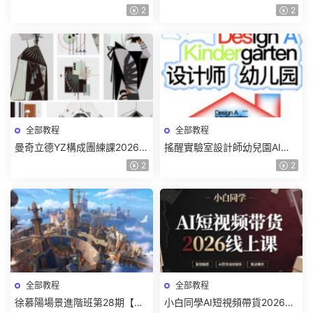
色特訓班【畫質不錯隻有視
質一般有課件】
2
2
頻】
全部教程
全部教程
曼奇立德YZ構成團練課2026年
搖醒實驗室設計師幼兒園AI軟
8月已結課【畫質高清有課件】
件基礎課2025【畫質不錯有素
2
2
材】
全部教程
全部教程
徐慕陽場景進階班第28期【畫
小白同學AI短視頻帶貨2026線