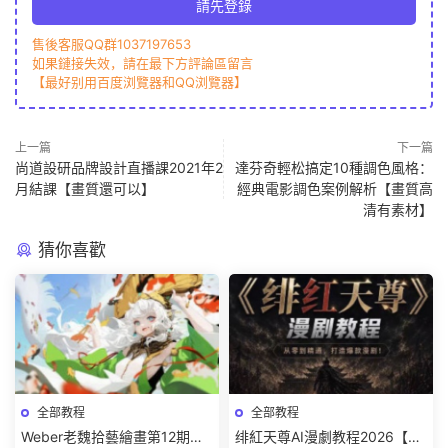
請先登錄
售後客服QQ群1037197653
如果鏈接失效，請在最下方評論區留言
【最好别用百度浏覽器和QQ浏覽器】
上一篇
下一篇
尚道設研品牌設計直播課2021年2
達芬奇輕松搞定10種調色風格：
月結課【畫質還可以】
經典電影調色案例解析【畫質高
清有素材】
猜你喜歡
全部教程
全部教程
Weber老魏拾藝繪畫第12期角
绯紅天尊AI漫劇教程2026【畫