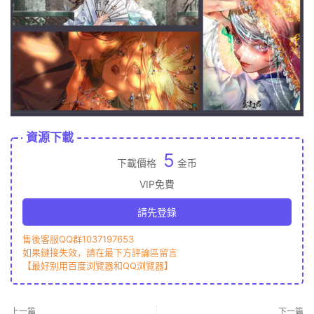
資源下載
5
下載價格
金币
VIP免費
請先登錄
售後客服QQ群1037197653
如果鏈接失效，請在最下方評論區留言
【最好别用百度浏覽器和QQ浏覽器】
上一篇
下一篇