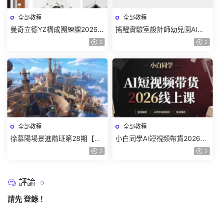
全部教程
全部教程
曼奇立德YZ構成團練課2026年
搖醒實驗室設計師幼兒園AI軟
8月已結課【畫質高清有課件】
件基礎課2025【畫質不錯有素
2
2
材】
全部教程
全部教程
徐慕陽場景進階班第28期【畫
小白同學AI短視頻帶貨2026線
質高清有資料】
上課【畫質不錯有素材】
2
2
評論
0
請先
登錄
！