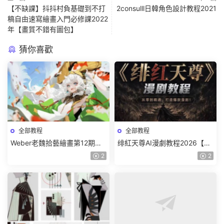
【不缺課】抖抖村負基礎到不打
2consulll日韓角色設計教程2021
稿自由速寫繪畫入門必修課2022
年【畫質不錯有圖包】
猜你喜歡
全部教程
全部教程
Weber老魏拾藝繪畫第12期角
绯紅天尊AI漫劇教程2026【畫
色特訓班【畫質不錯隻有視
質一般有課件】
2
2
頻】