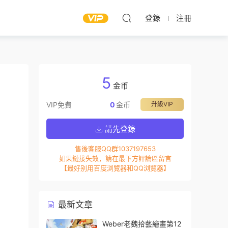
登錄
注冊
5
金币
VIP免費
0
金币
升級VIP
請先登錄
售後客服QQ群1037197653
如果鏈接失效，請在最下方評論區留言
【最好别用百度浏覽器和QQ浏覽器】
最新文章
Weber老魏拾藝繪畫第12