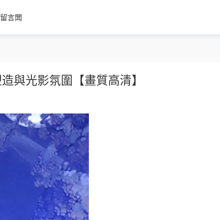
留言闆
塑造與光影氛圍【畫質高清】