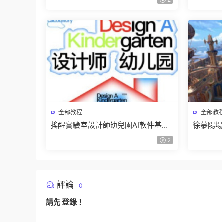
全部教程
全部教
搖醒實驗室設計師幼兒園AI軟件基礎
徐慕陽場
課2025【畫質不錯有素材】
有資料
2
評論
0
請先
登錄
！