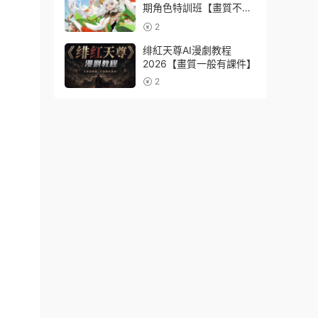
期角色特訓班【畫質不錯
隻有視頻】
2
绯紅天尊AI漫劇教程
2026【畫質一般有課件】
2