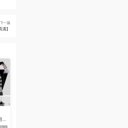
下一篇
高清】
月已
2