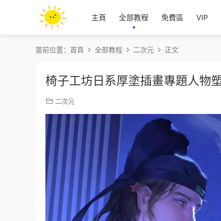
主頁
全部教程
免費區
VIP
當前位置：
首頁
全部教程
二次元
正文
椅子工坊日系厚塗插畫專題人物
二次元