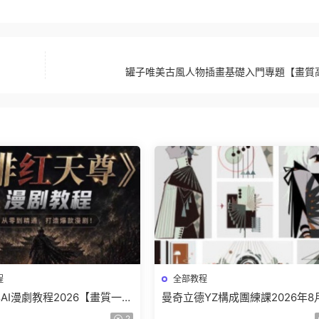
罐子唯美古風人物插畫基礎入門專題【畫質
程
全部教程
AI漫劇教程2026【畫質一般
曼奇立德YZ構成團練課2026年8
】
結課【畫質高清有課件】
2