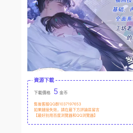
資源下載
5
下載價格
金币
售後客服QQ群1037197653
如果鏈接失效，請在最下方評論區留言
【最好别用百度浏覽器和QQ浏覽器】