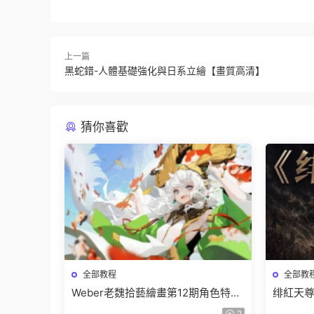
上一篇
黑蛇錯-人體基礎強化與日系立繪【畫質高清】
猜你喜歡
全部教程
全部教
Weber老魏拾藝繪畫第12期角色特訓
绯紅天尊
班【畫質不錯隻有視頻】
有課件
2