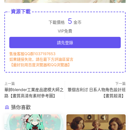
資源下載
5
下載價格
金币
VIP免費
請先登錄
售後客服QQ群1037197653
如果鏈接失效，請在最下方評論區留言
【最好别用百度浏覽器和QQ浏覽器】
上一篇
下一篇
華帥blender工業産品建模大師之
簟個吉利讨 日系人物角色設計班
路【畫質高清有素材參考圖】
【畫質超清】
猜你喜歡