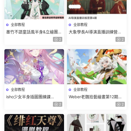
全部教程
全部教程
墨竹不語童話風半身&立繪團練
大象學長AI導演直播訓練營第4
課2026【畫質高清有課件筆
期2026【畫質高清有資料】
2
2
刷】
全部教程
全部教程
isho少女半身插圖團練課
Weber老魏拾藝繪畫第12期角
2026【畫質高清隻有視頻】
色特訓班【畫質不錯隻有視
2
2
頻】