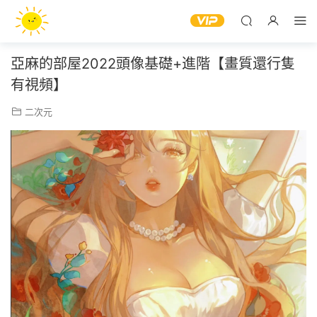
亞麻的部屋2022頭像基礎+進階【畫質還行隻
有視頻】
二次元