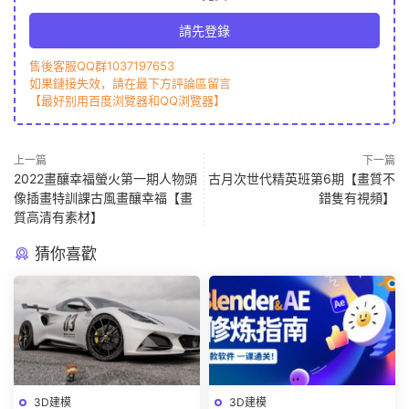
請先登錄
售後客服QQ群1037197653
如果鏈接失效，請在最下方評論區留言
【最好别用百度浏覽器和QQ浏覽器】
上一篇
下一篇
2022畫釀幸福螢火第一期人物頭
古月次世代精英班第6期【畫質不
像插畫特訓課古風畫釀幸福【畫
錯隻有視頻】
質高清有素材】
猜你喜歡
3D建模
3D建模