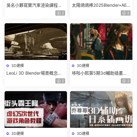
吳名小夥寫實汽車渲染課程
太陽鴿鴿棒2025Blender+AE
2025年結課C4D+OC【畫質高
超級修煉指南【畫質高清有部
2
2
清有素材】
分素材】
3D建模
3D建模
LeoLi 3D Blender場景概念設
哆啦小熙第5期3d輔助插畫班
計班第6期2023年【畫質高清
2023年【畫質不錯有大部分素
2
2
隻有視頻】
材】
3D建模
3D建模