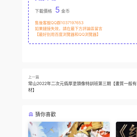
5
下載價格
金币
售後客服QQ群1037197653
如果鏈接失效，請在最下方評論區留言
【最好别用百度浏覽器和QQ浏覽器】
上一篇
常山2022年二次元僞厚塗頭像特訓班第三期【畫質一般
材】
猜你喜歡