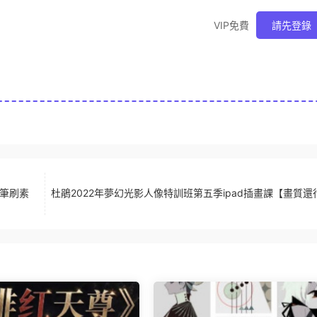
VIP免費
請先登錄
有筆刷素
杜鵑2022年夢幻光影人像特訓班第五季ipad插畫課【畫質還