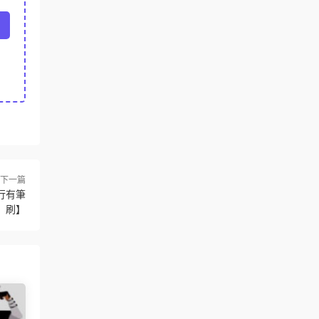
下一篇
行有筆
刷】