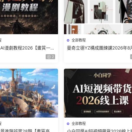
程
全部教程
AI漫劇教程2026【畫質一般
曼奇立德YZ構成團練課2026年8
】
結課【畫質高清有課件】
2
程
全部教程
景進階班第28期【畫質高清
小白同學AI短視頻帶貨2026線上