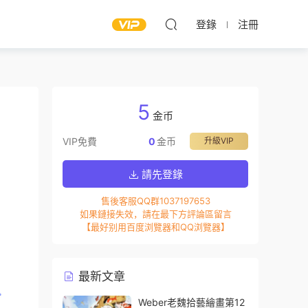
登錄
注冊
5
金币
VIP免費
0
金币
升級VIP
請先登錄
售後客服QQ群1037197653
如果鏈接失效，請在最下方評論區留言
【最好别用百度浏覽器和QQ浏覽器】
最新文章
Weber老魏拾藝繪畫第12