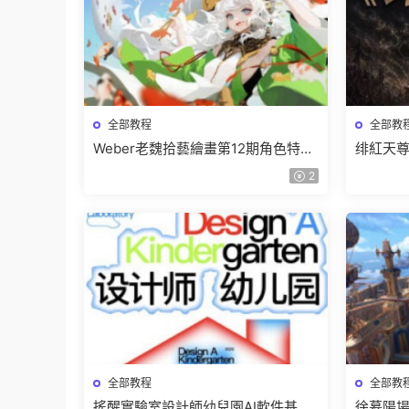
全部教程
全部教
Weber老魏拾藝繪畫第12期角色特訓
绯紅天尊
班【畫質不錯隻有視頻】
有課件
2
全部教程
全部教
搖醒實驗室設計師幼兒園AI軟件基礎
徐慕陽場