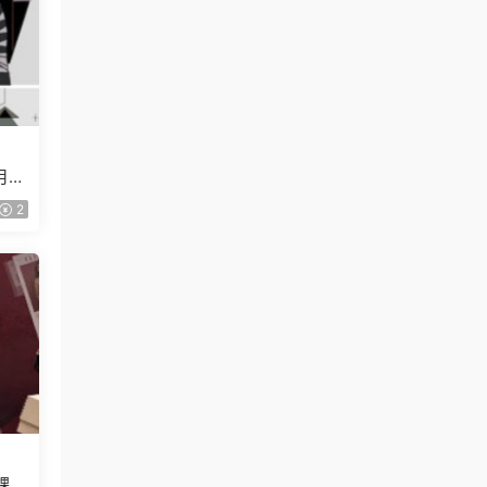
月已
2
課