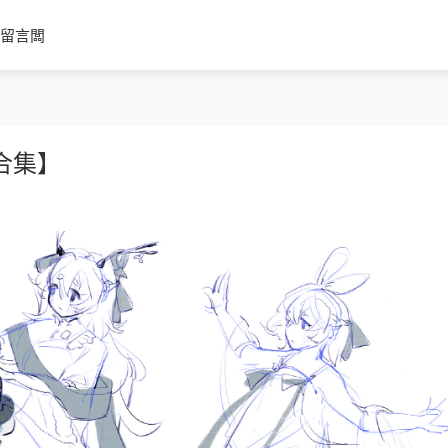
留言闆
【合集】