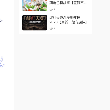
期角色特訓班【畫質不錯
隻有視頻】
2
绯紅天尊AI漫劇教程
2026【畫質一般有課件】
2