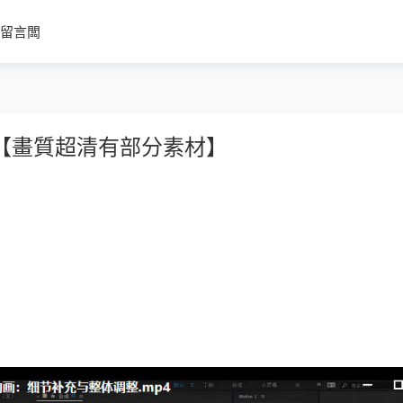
留言闆
課【畫質超清有部分素材】