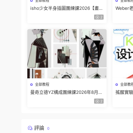
全部教程
全部教
isho少女半身插圖團練課2026【畫質
Webe
高清隻有視頻】
班【畫
2
全部教程
全部教
曼奇立德YZ構成團練課2026年8月已
搖醒實驗
結課【畫質高清有課件】
課202
2
評論
0