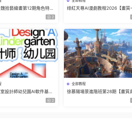
程
全部教程
r老魏拾藝繪畫第12期角色特訓
绯紅天尊AI漫劇教程2026【畫質
質不錯隻有視頻】
有課件】
2
程
全部教程
室設計師幼兒園AI軟件基礎
徐慕陽場景進階班第28期【畫質
5【畫質不錯有素材】
有資料】
2