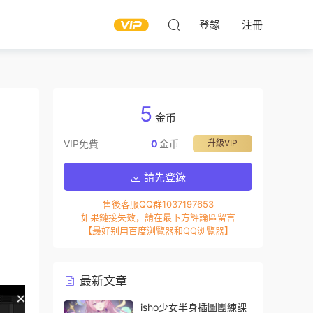
登錄
注冊
5
金币
VIP免費
0
金币
升級VIP
請先登錄
售後客服QQ群1037197653
如果鏈接失效，請在最下方評論區留言
【最好别用百度浏覽器和QQ浏覽器】
最新文章
isho少女半身插圖團練課