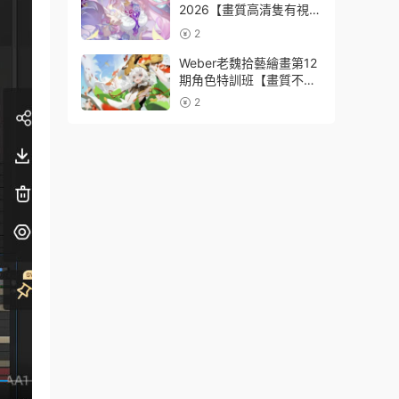
2026【畫質高清隻有視
頻】
2
Weber老魏拾藝繪畫第12
期角色特訓班【畫質不錯
隻有視頻】
2