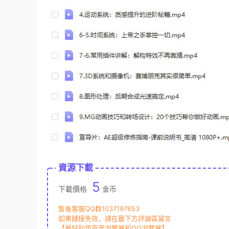
資源下載
5
下載價格
金币
售後客服QQ群1037197653
如果鏈接失效，請在最下方評論區留言
【最好别用百度浏覽器和QQ浏覽器】