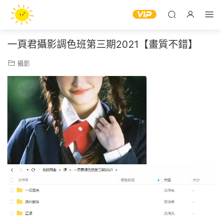
一頁君攝影調色班第三期2021【畫質不錯】
攝影