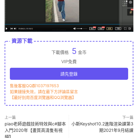
資源下載
5
下載價格
金币
VIP免費
請先登錄
售後客服QQ群1037197653
如果鏈接失效，請在最下方評論區留言
【最好别用百度浏覽器和QQ浏覽器】
上一篇
下一篇
piao老師遊戲技術特效與c#腳本
小斯Keyshot10.2進階渲染課第3
入門2020年【畫質高清隻有視
期2021年9月結課
頻】