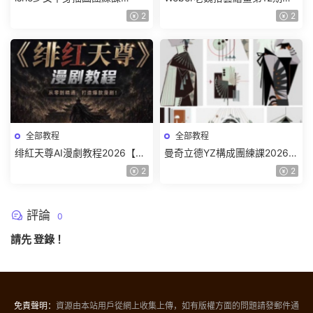
2026【畫質高清隻有視頻】
色特訓班【畫質不錯隻有視
2
2
頻】
全部教程
全部教程
绯紅天尊AI漫劇教程2026【畫
曼奇立德YZ構成團練課2026年
質一般有課件】
8月已結課【畫質高清有課件】
2
2
評論
0
請先
登錄
！
免責聲明：
資源由本站用戶從網上收集上傳，如有版權方面的問題請發郵件通