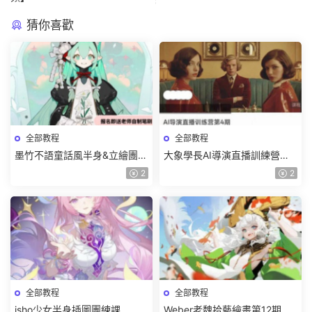
猜你喜歡
全部教程
全部教程
墨竹不語童話風半身&立繪團練
大象學長AI導演直播訓練營第4
課2026【畫質高清有課件筆
期2026【畫質高清有資料】
2
2
刷】
全部教程
全部教程
isho少女半身插圖團練課
Weber老魏拾藝繪畫第12期角