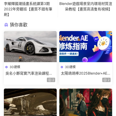
李耀輝國潮插畫系統課第3期
Blender遊戲場景室内環境材質渲
2022年旁聽班【畫質不錯有筆
染教程【畫質高清隻有視頻】
刷】
猜你喜歡
3D建模
3D建模
吳名小夥寫實汽車渲染課程
太陽鴿鴿棒2025Blender+AE
2025年結課C4D+OC【畫質高
超級修煉指南【畫質高清有部
2
2
清有素材】
分素材】