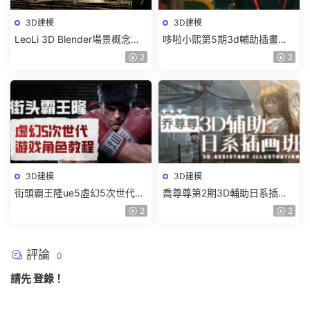
3D建模
3D建模
LeoLi 3D Blender場景概念設
哆啦小熙第5期3d輔助插畫班
計班第6期2023年【畫質高清
2023年【畫質不錯有大部分素
2
2
隻有視頻】
材】
3D建模
3D建模
街頭霸王隆ue5虛幻5次世代遊
喬尊尊第2期3D輔助日系插圖
戲角色制作全流程2024【畫質
班2023【畫質高清有大部分素
2
2
超清有大部分素材】
材】
評論
0
請先
登錄
！