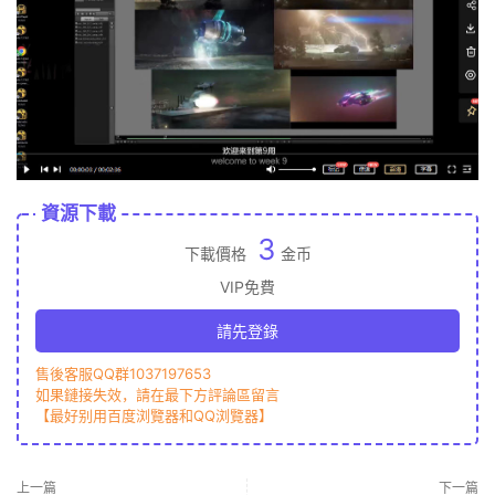
資源下載
3
下載價格
金币
VIP免費
請先登錄
售後客服QQ群1037197653
如果鏈接失效，請在最下方評論區留言
【最好别用百度浏覽器和QQ浏覽器】
上一篇
下一篇