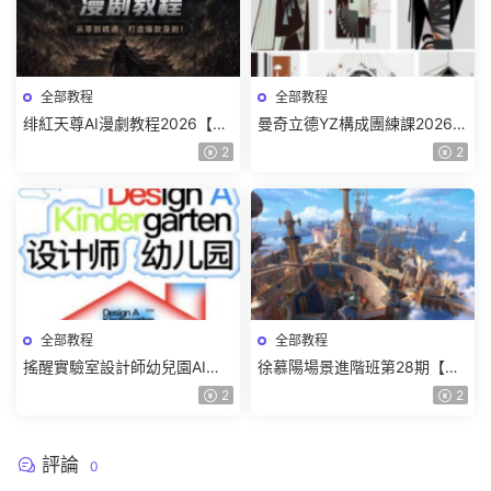
全部教程
全部教程
绯紅天尊AI漫劇教程2026【畫
曼奇立德YZ構成團練課2026年
質一般有課件】
8月已結課【畫質高清有課件】
2
2
全部教程
全部教程
搖醒實驗室設計師幼兒園AI軟
徐慕陽場景進階班第28期【畫
件基礎課2025【畫質不錯有素
質高清有資料】
2
2
材】
評論
0