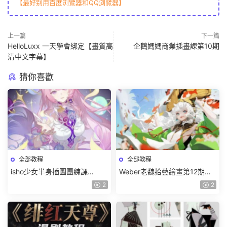
【最好别用百度浏覽器和QQ浏覽器】
上一篇
下一篇
HelloLuxx 一天學會綁定【畫質高
企鵝媽媽商業插畫課第10期
清中文字幕】
猜你喜歡
全部教程
全部教程
isho少女半身插圖團練課
Weber老魏拾藝繪畫第12期角
2026【畫質高清隻有視頻】
色特訓班【畫質不錯隻有視
2
2
頻】