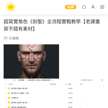
超寫實角色《劍聖》全流程實戰教學【老課畫
質不錯有素材】
3D建模