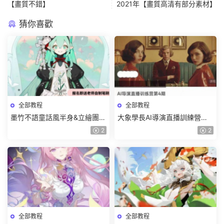
【畫質不錯】
2021年【畫質高清有部分素材】
猜你喜歡
全部教程
全部教程
墨竹不語童話風半身&立繪團練
大象學長AI導演直播訓練營第4
課2026【畫質高清有課件筆
期2026【畫質高清有資料】
2
2
刷】
全部教程
全部教程