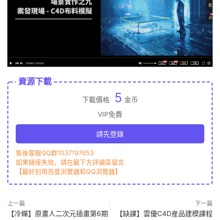
資源下載
5
下載價格
金币
VIP免費
請先登錄
售後客服QQ群1037197653
如果鏈接失效，請在最下方評論區留言
【最好别用百度浏覽器和QQ浏覽器】
上一篇
下一篇
【冷蟬】原畫人二次元插畫第6期
【缺課】雲優C4D産品建模課程