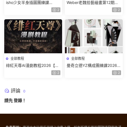
isho少女半身插圖團練課
Weber老魏拾藝繪畫第12期角
2026【畫質高清隻有視頻】
色特訓班【畫質不錯隻有視
2
2
頻】
全部教程
全部教程
绯紅天尊AI漫劇教程2026【畫
曼奇立德YZ構成團練課2026年
質一般有課件】
8月已結課【畫質高清有課件】
2
2
評論
0
請先
登錄
！