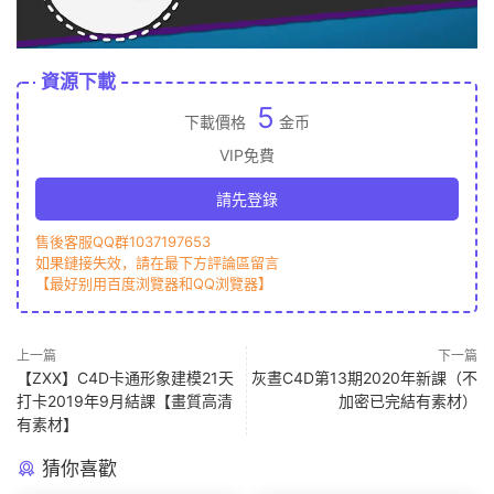
資源下載
5
下載價格
金币
VIP免費
請先登錄
售後客服QQ群1037197653
如果鏈接失效，請在最下方評論區留言
【最好别用百度浏覽器和QQ浏覽器】
上一篇
下一篇
【ZXX】C4D卡通形象建模21天
灰晝C4D第13期2020年新課（不
打卡2019年9月結課【畫質高清
加密已完結有素材）
有素材】
猜你喜歡