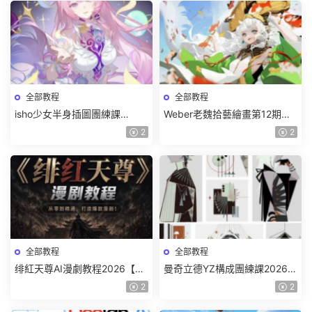
全部教程
全部教程
isho少女半身插圖團練課
Weber老魏拾藝繪畫第12期角
2026【畫質高清隻有視頻】
色特訓班【畫質不錯隻有視
2
2
頻】
全部教程
全部教程
绯紅天尊AI漫劇教程2026【畫
曼奇立德YZ構成團練課2026年
質一般有課件】
8月已結課【畫質高清有課件】
2
2