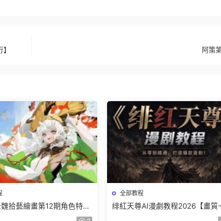
行】
阿策
程
全部教程
r老魏拾藝繪畫第12期角色特訓
绯紅天尊AI漫劇教程2026【畫質
質不錯隻有視頻】
有課件】
2