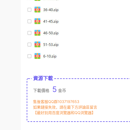
資源下載
5
下載價格
金币
售後客服QQ群1037197653
如果鏈接失效，請在最下方評論區留言
【最好别用百度浏覽器和QQ浏覽器】