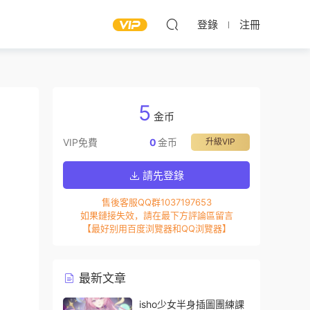
登錄
注冊
5
金币
VIP免費
0
金币
升級VIP
請先登錄
售後客服QQ群1037197653
如果鏈接失效，請在最下方評論區留言
【最好别用百度浏覽器和QQ浏覽器】
最新文章
isho少女半身插圖團練課