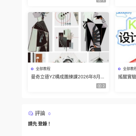
全部教程
全部教
曼奇立德YZ構成團練課2026年8月已
搖醒實驗
結課【畫質高清有課件】
課202
2
評論
0
請先
登錄
！