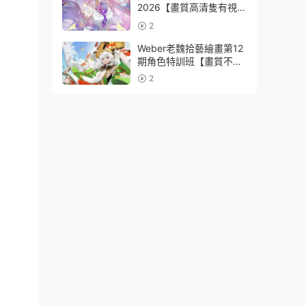
2026【畫質高清隻有視
頻】
2
Weber老魏拾藝繪畫第12
期角色特訓班【畫質不錯
隻有視頻】
2