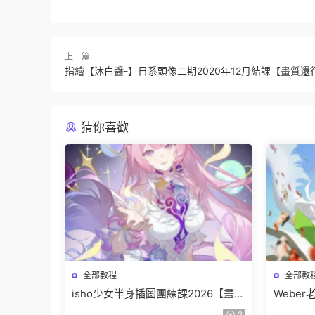
上一篇
指繪【沐白醬-】日系頭像二期2020年12月結課【畫質還
猜你喜歡
全部教程
全部教
isho少女半身插圖團練課2026【畫質
Webe
高清隻有視頻】
班【畫
2