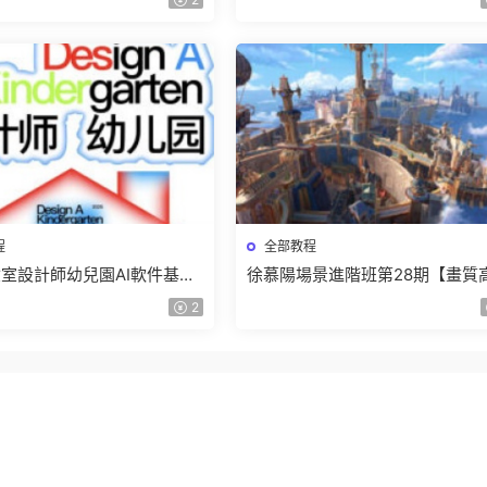
程
全部教程
室設計師幼兒園AI軟件基礎
徐慕陽場景進階班第28期【畫質
5【畫質不錯有素材】
有資料】
2