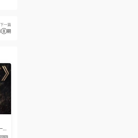
下一篇
第⑧期
一般
2