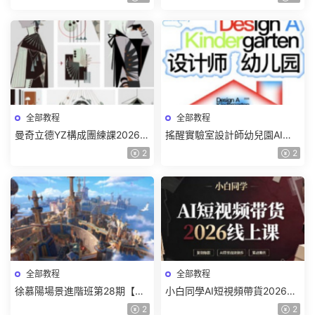
頻】
全部教程
全部教程
曼奇立德YZ構成團練課2026年
搖醒實驗室設計師幼兒園AI軟
8月已結課【畫質高清有課件】
件基礎課2025【畫質不錯有素
2
2
材】
全部教程
全部教程
徐慕陽場景進階班第28期【畫
小白同學AI短視頻帶貨2026線
質高清有資料】
上課【畫質不錯有素材】
2
2