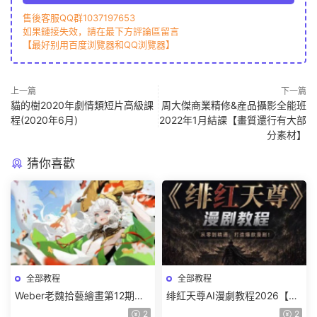
售後客服QQ群1037197653
如果鏈接失效，請在最下方評論區留言
【最好别用百度浏覽器和QQ浏覽器】
上一篇
下一篇
貓的樹2020年劇情類短片高級課
周大傑商業精修&産品攝影全能班
程(2020年6月)
2022年1月結課【畫質還行有大部
分素材】
猜你喜歡
全部教程
全部教程
Weber老魏拾藝繪畫第12期角
绯紅天尊AI漫劇教程2026【畫
色特訓班【畫質不錯隻有視
質一般有課件】
2
2