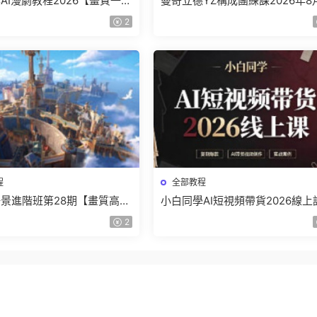
AI漫劇教程2026【畫質一般
曼奇立德YZ構成團練課2026年8
】
結課【畫質高清有課件】
2
程
全部教程
景進階班第28期【畫質高清
小白同學AI短視頻帶貨2026線上
】
【畫質不錯有素材】
2