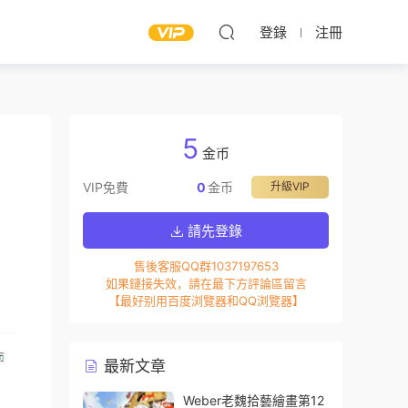
登錄
注冊
5
金币
VIP免費
0
金币
升級VIP
請先登錄
售後客服QQ群1037197653
如果鏈接失效，請在最下方評論區留言
【最好别用百度浏覽器和QQ浏覽器】
最新文章
Weber老魏拾藝繪畫第12