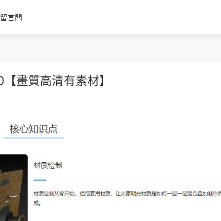
留言闆
例2020【畫質高清有素材】