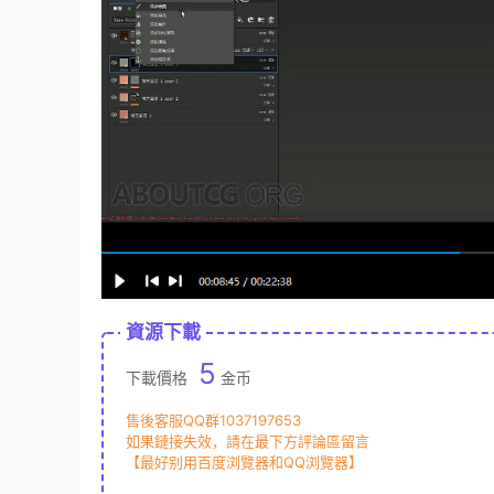
資源下載
5
下載價格
金币
售後客服QQ群1037197653
如果鏈接失效，請在最下方評論區留言
【最好别用百度浏覽器和QQ浏覽器】