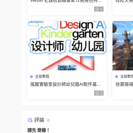
Weber老魏拾藝繪畫第12期角色特訓
绯紅天尊
班【畫質不錯隻有視頻】
有課件
2
全部教程
全部教
搖醒實驗室設計師幼兒園AI軟件基礎
徐慕陽場
課2025【畫質不錯有素材】
有資料
2
評論
0
請先
登錄
！