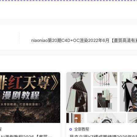
niaoniao第20期C4D+OC渲染2022年6月【畫質高清
程
全部教程