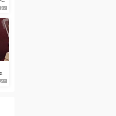
月已
2
課
2