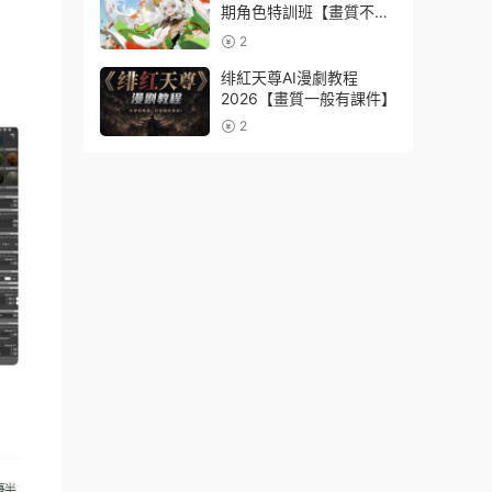
期角色特訓班【畫質不錯
隻有視頻】
2
绯紅天尊AI漫劇教程
2026【畫質一般有課件】
2