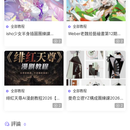
全部教程
全部教程
isho少女半身插圖團練課
Weber老魏拾藝繪畫第12期角
2026【畫質高清隻有視頻】
色特訓班【畫質不錯隻有視
2
2
頻】
全部教程
全部教程
绯紅天尊AI漫劇教程2026【畫
曼奇立德YZ構成團練課2026年
質一般有課件】
8月已結課【畫質高清有課件】
2
2
評論
0