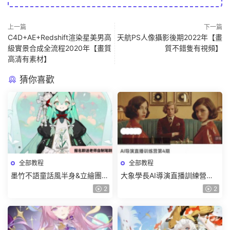
上一篇
下一篇
C4D+AE+Redshift渲染星美男高
天航PS人像攝影後期2022年【畫
級實景合成全流程2020年【畫質
質不錯隻有視頻】
高清有素材】
猜你喜歡
全部教程
全部教程
墨竹不語童話風半身&立繪團練
大象學長AI導演直播訓練營第4
課2026【畫質高清有課件筆
期2026【畫質高清有資料】
2
2
刷】