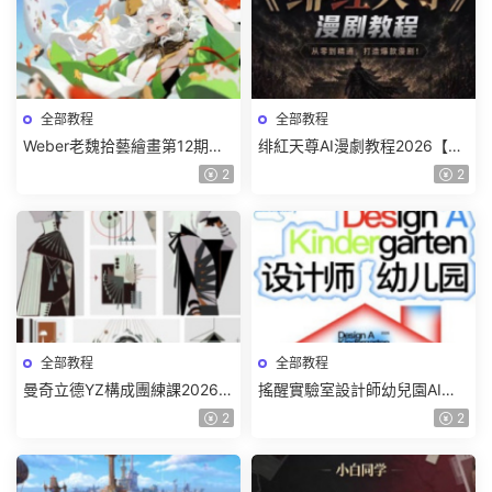
全部教程
全部教程
Weber老魏拾藝繪畫第12期角
绯紅天尊AI漫劇教程2026【畫
色特訓班【畫質不錯隻有視
質一般有課件】
2
2
頻】
全部教程
全部教程
曼奇立德YZ構成團練課2026年
搖醒實驗室設計師幼兒園AI軟
8月已結課【畫質高清有課件】
件基礎課2025【畫質不錯有素
2
2
材】