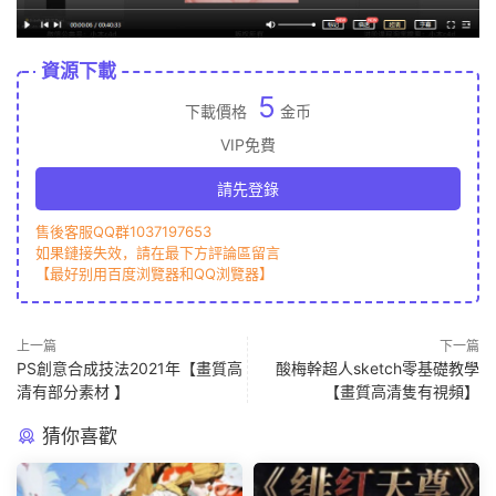
資源下載
5
下載價格
金币
VIP免費
請先登錄
售後客服QQ群1037197653
如果鏈接失效，請在最下方評論區留言
【最好别用百度浏覽器和QQ浏覽器】
上一篇
下一篇
PS創意合成技法2021年【畫質高
酸梅幹超人sketch零基礎教學
清有部分素材 】
【畫質高清隻有視頻】
猜你喜歡