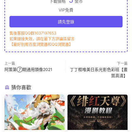
下載價格
金币
VIP免費
請先登錄
售後客服QQ群1037197653
如果鏈接失效，請在最下方評論區留言
【最好别用百度浏覽器和QQ浏覽器】
上一篇
下一篇
阿策第⑦期通用頭像2021
丁丁框唯美日系光影色彩班【畫
質高清】
猜你喜歡