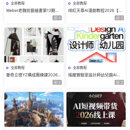
全部教程
全部教程
Weber老魏拾藝繪畫第12期角
绯紅天尊AI漫劇教程2026【畫
色特訓班【畫質不錯隻有視
質一般有課件】
2
2
頻】
全部教程
全部教程
曼奇立德YZ構成團練課2026年
搖醒實驗室設計師幼兒園AI軟
8月已結課【畫質高清有課件】
件基礎課2025【畫質不錯有素
2
2
材】