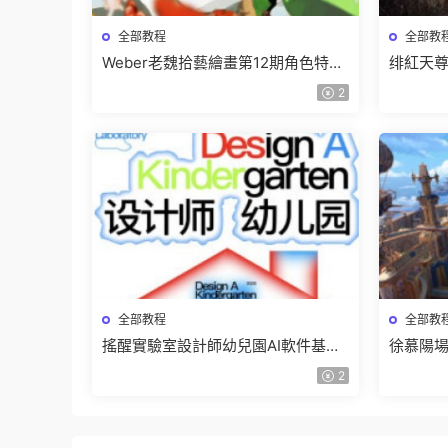
全部教程
全部教
Weber老魏拾藝繪畫第12期角色特訓
绯紅天尊
班【畫質不錯隻有視頻】
有課件
2
全部教程
全部教
搖醒實驗室設計師幼兒園AI軟件基礎
徐慕陽場
課2025【畫質不錯有素材】
有資料
2