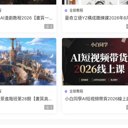
程
全部教程
AI漫劇教程2026【畫質一般
曼奇立德YZ構成團練課2026年8
】
結課【畫質高清有課件】
2
程
全部教程
景進階班第28期【畫質高清
小白同學AI短視頻帶貨2026線上
】
【畫質不錯有素材】
2