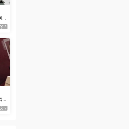
月已
2
課
2