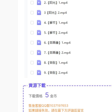
資源下載
5
下載價格
金币
售後客服QQ群1037197653
如果鏈接失效，請在最下方評論區留言