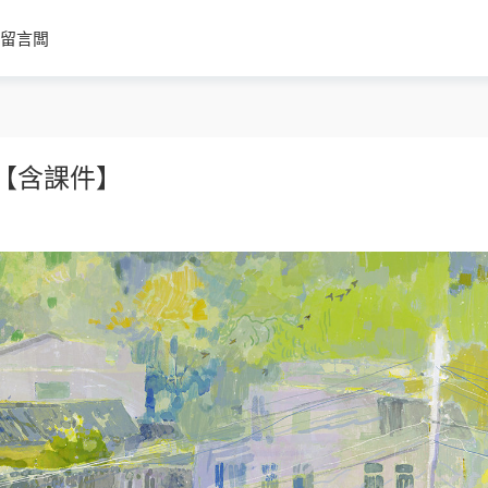
留言闆
課【含課件】