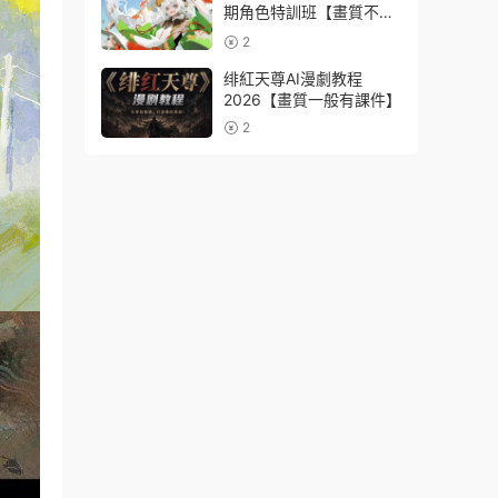
期角色特訓班【畫質不錯
隻有視頻】
2
绯紅天尊AI漫劇教程
2026【畫質一般有課件】
2