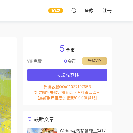
登錄
注冊
5
金币
VIP免費
0
金币
升級VIP
請先登錄
售後客服QQ群1037197653
如果鏈接失效，請在最下方評論區留言
【最好别用百度浏覽器和QQ浏覽器】
最新文章
Weber老魏拾藝繪畫第12