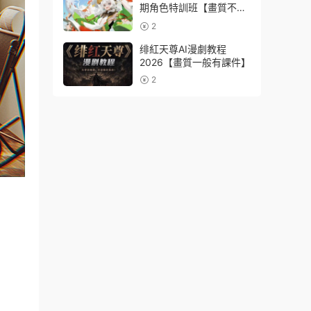
期角色特訓班【畫質不錯
隻有視頻】
2
绯紅天尊AI漫劇教程
2026【畫質一般有課件】
2