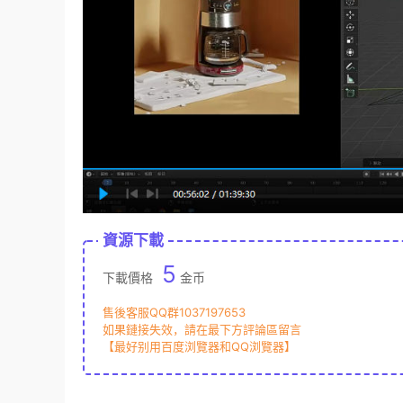
資源下載
5
下載價格
金币
售後客服QQ群1037197653
如果鏈接失效，請在最下方評論區留言
【最好别用百度浏覽器和QQ浏覽器】