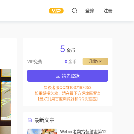
登錄
注冊
5
金币
VIP免費
0
金币
升級VIP
請先登錄
售後客服QQ群1037197653
如果鏈接失效，請在最下方評論區留言
【最好别用百度浏覽器和QQ浏覽器】
最新文章
Weber老魏拾藝繪畫第12