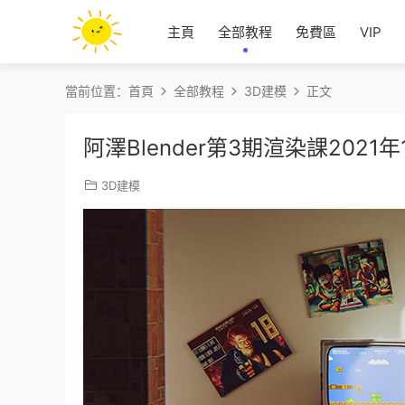
主頁
全部教程
免費區
VIP
當前位置：
首頁
全部教程
3D建模
正文
阿澤Blender第3期渲染課202
3D建模