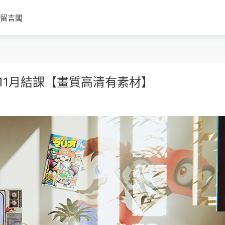
留言闆
1年11月結課【畫質高清有素材】