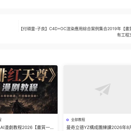
【付頑童-子良】C4D+OC渲染應用綜合案例集合2019年【畫
有工程
程
全部教程
AI漫劇教程2026【畫質一般
曼奇立德YZ構成團練課2026年8