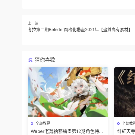
上一篇
考拉第二期Belnder風格化動畫2021年【畫質高有素材】
猜你喜歡
全部教程
全部教
Weber老魏拾藝繪畫第12期角色特訓
绯紅天尊