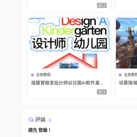
班【畫質不錯隻有視頻】
有課件
2
全部教程
全部教
搖醒實驗室設計師幼兒園AI軟件基礎
徐慕陽場
課2025【畫質不錯有素材】
有資料
2
評論
0
請先
登錄
！