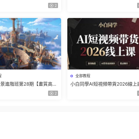
】
結課【畫質高清有課件】
2
程
全部教程
景進階班第28期【畫質高清
小白同學AI短視頻帶貨2026線上
】
【畫質不錯有素材】
2