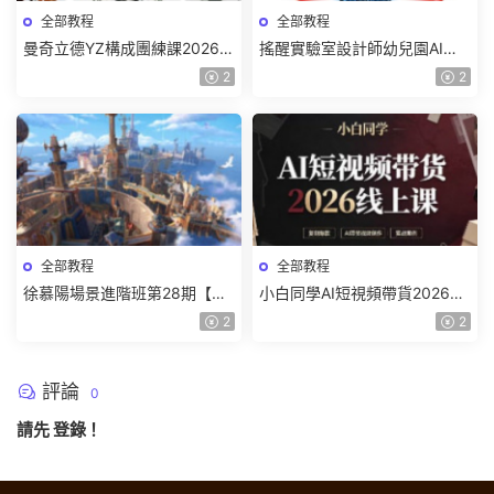
全部教程
全部教程
曼奇立德YZ構成團練課2026年
搖醒實驗室設計師幼兒園AI軟
8月已結課【畫質高清有課件】
件基礎課2025【畫質不錯有素
2
2
材】
全部教程
全部教程
徐慕陽場景進階班第28期【畫
小白同學AI短視頻帶貨2026線
質高清有資料】
上課【畫質不錯有素材】
2
2
評論
0
請先
登錄
！