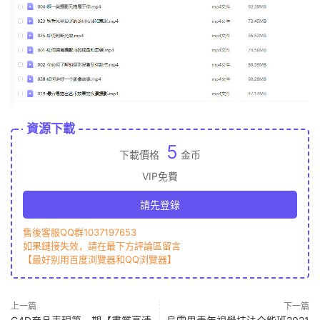
資源下載
5
下載價格
金币
VIP免費
請先登錄
售後客服QQ群1037197653
如果鏈接失效，請在最下方評論區留言
【最好别用百度浏覽器和QQ浏覽器】
上一篇
下一篇