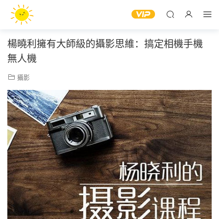
楊曉利擁有大師級的攝影思維：搞定相機手機
無人機
攝影