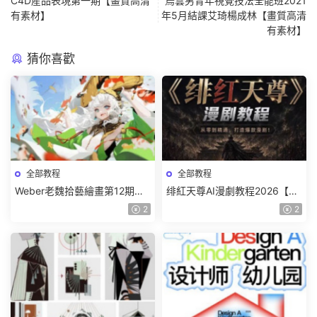
C4D産品表現第一期【畫質高清
烏雲男青年視覺技法全能班2021
有素材】
年5月結課艾琦楊成林【畫質高清
有素材】
猜你喜歡
全部教程
全部教程
Weber老魏拾藝繪畫第12期角
绯紅天尊AI漫劇教程2026【畫
色特訓班【畫質不錯隻有視
質一般有課件】
2
2
頻】