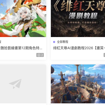
程
全部教程
r老魏拾藝繪畫第12期角色特訓
绯紅天尊AI漫劇教程2026【畫質
質不錯隻有視頻】
有課件】
2