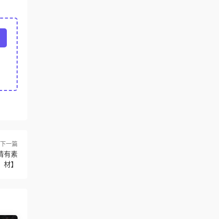
下一篇
高清有素
材】