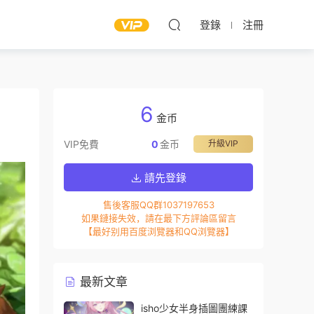
登錄
注冊
6
金币
VIP免費
0
金币
升級VIP
請先登錄
售後客服QQ群1037197653
如果鏈接失效，請在最下方評論區留言
【最好别用百度浏覽器和QQ浏覽器】
最新文章
isho少女半身插圖團練課