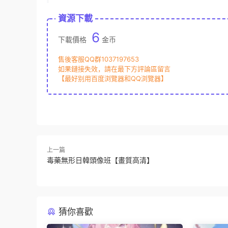
資源下載
6
下載價格
金币
售後客服QQ群1037197653
如果鏈接失效，請在最下方評論區留言
【最好别用百度浏覽器和QQ浏覽器】
上一篇
毒藥無形日韓頭像班【畫質高清】
猜你喜歡