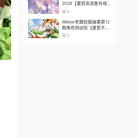
2026【畫質高清隻有視
頻】
2
Weber老魏拾藝繪畫第12
期角色特訓班【畫質不錯
隻有視頻】
2