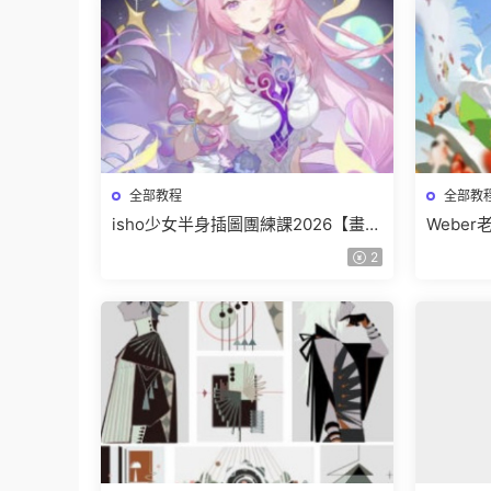
全部教程
全部教
isho少女半身插圖團練課2026【畫質
Webe
高清隻有視頻】
班【畫
2