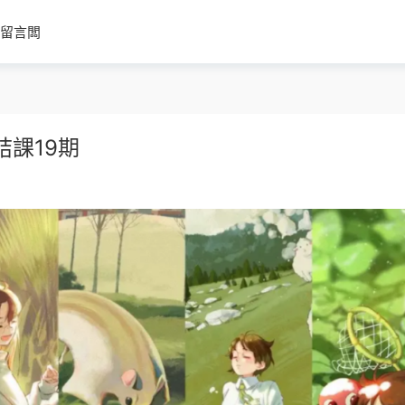
留言闆
結課19期