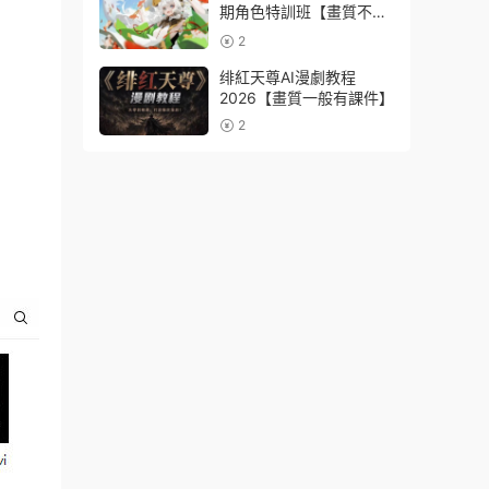
期角色特訓班【畫質不錯
隻有視頻】
2
绯紅天尊AI漫劇教程
2026【畫質一般有課件】
2