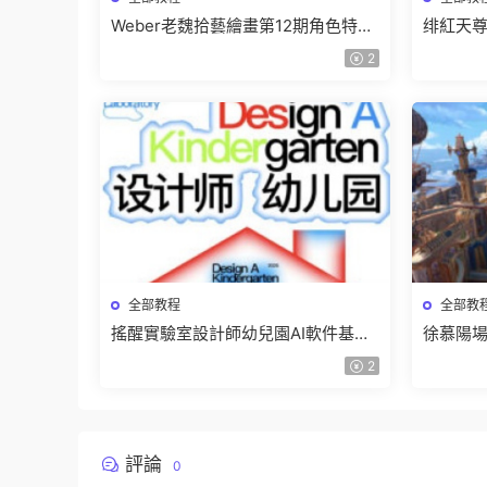
Weber老魏拾藝繪畫第12期角色特訓
绯紅天尊
班【畫質不錯隻有視頻】
有課件
2
全部教程
全部教
搖醒實驗室設計師幼兒園AI軟件基礎
徐慕陽場
課2025【畫質不錯有素材】
有資料
2
評論
0