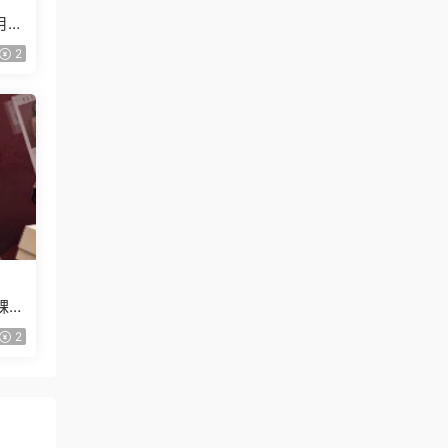
月已
2
課
2