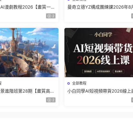
AI漫劇教程2026【畫質一般
曼奇立德YZ構成團練課2026年8
】
結課【畫質高清有課件】
2
程
全部教程
景進階班第28期【畫質高清
小白同學AI短視頻帶貨2026線上
】
【畫質不錯有素材】
2