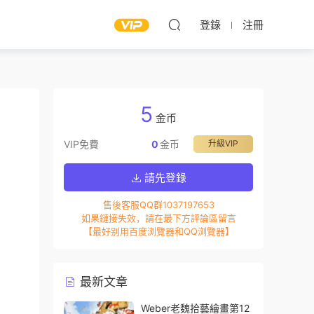
登錄
注冊
5
金币
VIP免費
0
金币
升級VIP
請先登錄
售後客服QQ群1037197653
如果鏈接失效，請在最下方評論區留言
【最好别用百度浏覽器和QQ浏覽器】
最新文章
Weber老魏拾藝繪畫第12