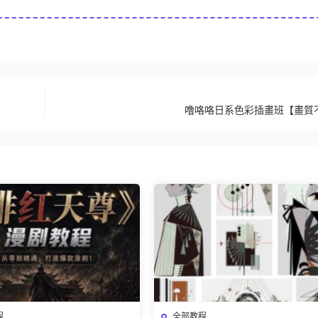
噜咯咯日系色彩插畫班【畫質
程
全部教程