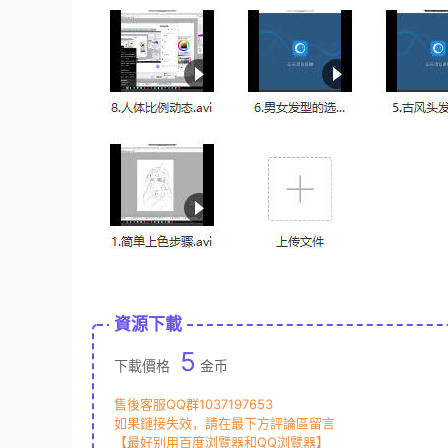
資源下載
5
下載價格
金币
售後客服QQ群1037197653
如果鏈接失效，請在最下方評論區留言
【最好别用百度浏覽器和QQ浏覽器】