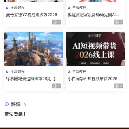
全部教程
全部教程
曼奇立德YZ構成團練課2026年
搖醒實驗室設計師幼兒園AI軟
8月已結課【畫質高清有課件】
件基礎課2025【畫質不錯有素
2
2
材】
全部教程
全部教程
徐慕陽場景進階班第28期【畫
小白同學AI短視頻帶貨2026線
質高清有資料】
上課【畫質不錯有素材】
2
2
評論
0
請先
登錄
！