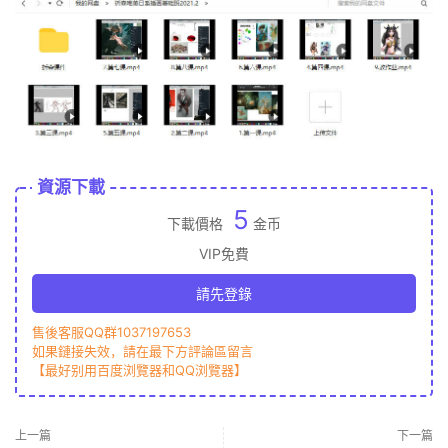
資源下載
5
下載價格
金币
VIP免費
請先登錄
售後客服QQ群1037197653
如果鏈接失效，請在最下方評論區留言
【最好别用百度浏覽器和QQ浏覽器】
上一篇
下一篇