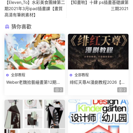
【Eleven_To】水彩美食團練第二
【知畫喲】十肆 ps插畫基礎課第
期2021年3月ipad插畫課【畫質
三期2021
高清有筆刷素材】
猜你喜歡
全部教程
全部教程
Weber老魏拾藝繪畫第12期角
绯紅天尊AI漫劇教程2026【畫
色特訓班【畫質不錯隻有視
質一般有課件】
2
2
頻】