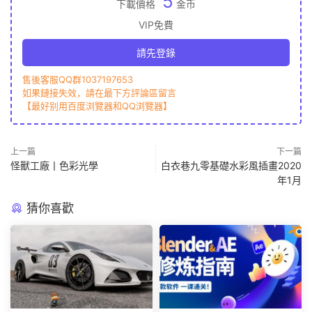
5
下載價格
金币
VIP免費
請先登錄
售後客服QQ群1037197653
如果鏈接失效，請在最下方評論區留言
【最好别用百度浏覽器和QQ浏覽器】
上一篇
下一篇
怪獸工廠丨色彩光學
白衣巷九零基礎水彩風插畫2020
年1月
猜你喜歡