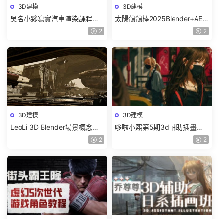
3D建模
3D建模
吳名小夥寫實汽車渲染課程
太陽鴿鴿棒2025Blender+AE
2025年結課C4D+OC【畫質高
超級修煉指南【畫質高清有部
2
2
清有素材】
分素材】
3D建模
3D建模
LeoLi 3D Blender場景概念設
哆啦小熙第5期3d輔助插畫班
計班第6期2023年【畫質高清
2023年【畫質不錯有大部分素
2
2
隻有視頻】
材】