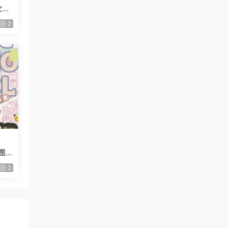
女創
2
團
2