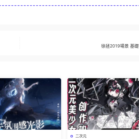
徐拯2019場景 基
二次元