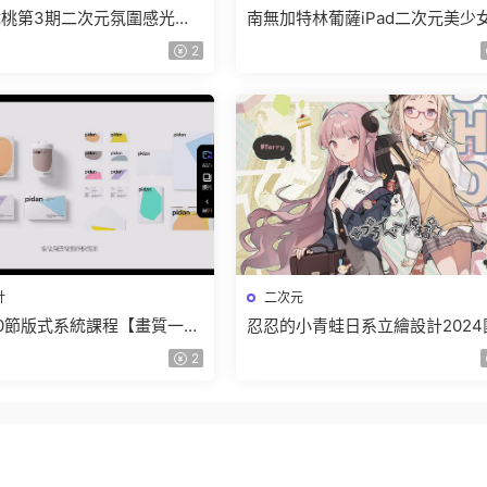
桃第3期二次元氛圍感光影
南無加特林葡薩iPad二次元美少
024【畫質高清隻有視頻】
作班2024【畫質高清隻有視頻】
2
計
二次元
0節版式系統課程【畫質一般
忍忍的小青蛙日系立繪設計2024
】
練2期插畫教程【畫質不錯隻有視
2
頻】