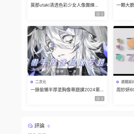
莫那utaki清透色彩少女人像團練
一顆大脆
2025【畫質高清隻有視頻】
特訓班2
2
二次元
遊戲設
一錄偷懶半厚塗胸像專題課2024第1
周妙妍6
期【畫質高清隻有視頻】
有素材
2
評論
0