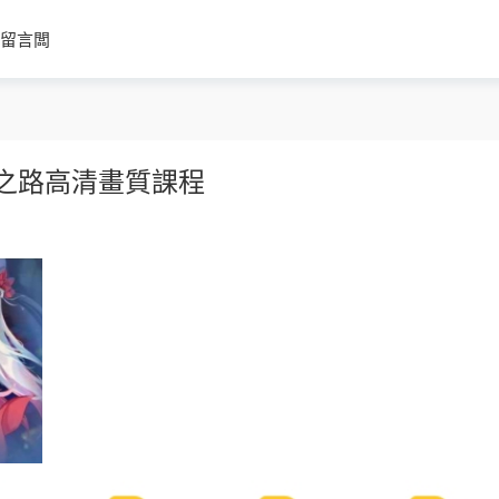
留言闆
師之路高清畫質課程