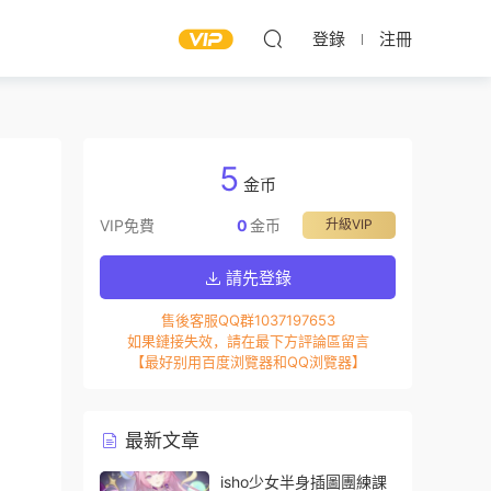
登錄
注冊
5
金币
VIP免費
0
金币
升級VIP
請先登錄
售後客服QQ群1037197653
如果鏈接失效，請在最下方評論區留言
【最好别用百度浏覽器和QQ浏覽器】
最新文章
isho少女半身插圖團練課