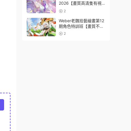
2026【畫質高清隻有視
頻】
2
Weber老魏拾藝繪畫第12
期角色特訓班【畫質不錯
隻有視頻】
2