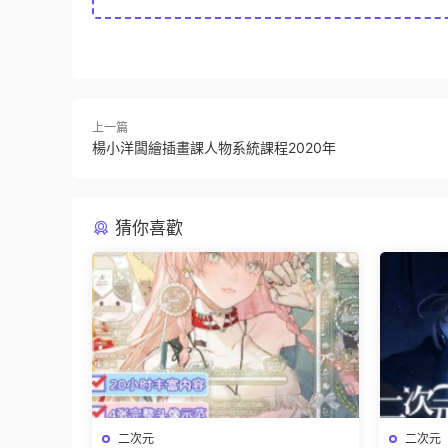
上一篇
楊小洋闆繪插畫課人物系統課程2020年
猜你喜歡
二次元
二次元