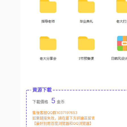
資源下載
5
下載價格
金币
售後客服QQ群1037197653
如果鏈接失效，請在最下方評論區留言
【最好别用百度浏覽器和QQ浏覽器】