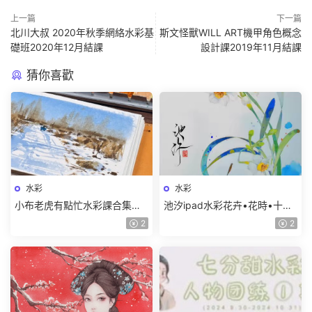
上一篇
下一篇
北川大叔 2020年秋季網絡水彩基
斯文怪獸WILL ART機甲角色概念
礎班2020年12月結課
設計課2019年11月結課
猜你喜歡
水彩
水彩
小布老虎有點忙水彩課合集
池汐ipad水彩花卉•花時•十二
【畫質高清隻有視頻】
月曆花【畫質還行隻有視頻】
2
2