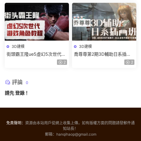
3D建模
3D建模
街頭霸王隆ue5虛幻5次世代遊
喬尊尊第2期3D輔助日系插圖
戲角色制作全流程2024【畫質
班2023【畫質高清有大部分素
2
2
超清有大部分素材】
材】
評論
0
請先
登錄
！
免責聲明：
資源由本站用戶從網上收集上傳，如有版權方面的問題請發郵件通
知站長！
郵箱：hanqihaop@gmail.com