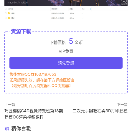
資源下載
5
下載價格
金币
VIP免費
請先登錄
售後客服QQ群1037197653
如果鏈接失效，請在最下方評論區留言
【最好别用百度浏覽器和QQ浏覽器】
上一篇
下一篇
巧匠櫻桃C4D視覺特效班第18期
二次元手辦教程與3D打印建模
建模OC渲染視頻課程
猜你喜歡