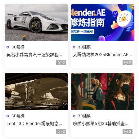
3D建模
3D建模
吳名小夥寫實汽車渲染課程
太陽鴿鴿棒2025Blender+AE
2025年結課C4D+OC【畫質高
超級修煉指南【畫質高清有部
2
2
清有素材】
分素材】
3D建模
3D建模
LeoLi 3D Blender場景概念設
哆啦小熙第5期3d輔助插畫班
計班第6期2023年【畫質高清
2023年【畫質不錯有大部分素
2
2
隻有視頻】
材】