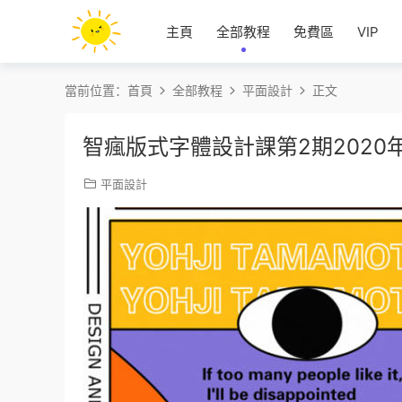
主頁
全部教程
免費區
VIP
當前位置：
首頁
全部教程
平面設計
正文
智瘋版式字體設計課第2期2020
平面設計