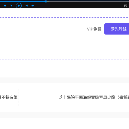
VIP免費
請先登錄
畫質不錯有筆
芝士學院平面海報實驗室周少龍【畫質