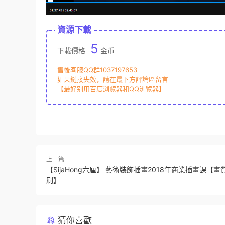
資源下載
5
下載價格
金币
售後客服QQ群1037197653
如果鏈接失效，請在最下方評論區留言
【最好别用百度浏覽器和QQ浏覽器】
上一篇
【SijaHong六厘】 藝術裝飾插畫2018年商業插畫課【
刷】
猜你喜歡