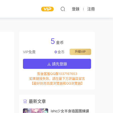
登錄
注冊
5
金币
VIP免費
0
金币
升級VIP
請先登錄
售後客服QQ群1037197653
如果鏈接失效，請在最下方評論區留言
【最好别用百度浏覽器和QQ浏覽器】
最新文章
isho少女半身插圖團練課