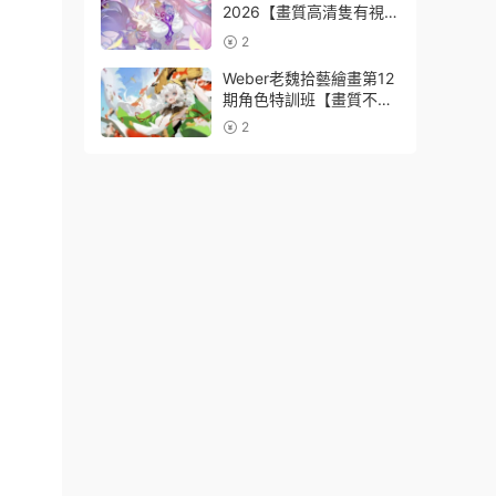
2026【畫質高清隻有視
頻】
2
Weber老魏拾藝繪畫第12
期角色特訓班【畫質不錯
隻有視頻】
2