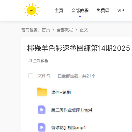
主頁
全部教程
免費區
VIP
當前位置：
首頁
全部教程
正文
椰幾羊色彩速塗團練第14期202
全部教程