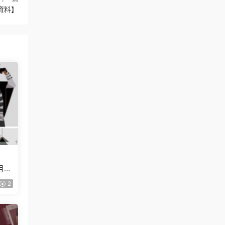
有資料】
月已
2