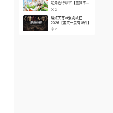
期角色特訓班【畫質不錯
隻有視頻】
2
绯紅天尊AI漫劇教程
2026【畫質一般有課件】
2