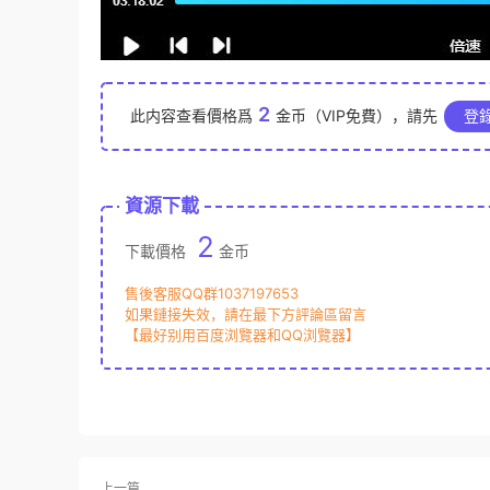
2
此内容查看價格爲
金币（VIP免費），請先
登
資源下載
2
下載價格
金币
售後客服QQ群1037197653
如果鏈接失效，請在最下方評論區留言
【最好别用百度浏覽器和QQ浏覽器】
上一篇