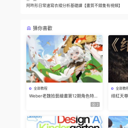
阿吽形日常速寫衣褶分析基礎課【畫質不錯隻有視頻】
猜你喜歡
全部教程
全部教
Weber老魏拾藝繪畫第12期角色特訓
绯紅天尊
班【畫質不錯隻有視頻】
有課件
2