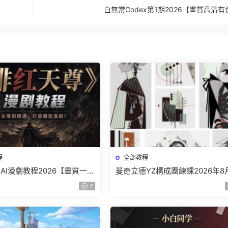
白無常Codex第1期2026【畫質高清
程
全部教程
AI漫劇教程2026【畫質一般
曼奇立德YZ構成團練課2026年8
】
結課【畫質高清有課件】
2