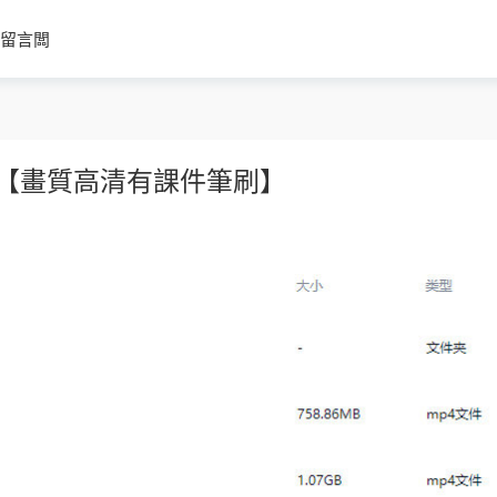
留言闆
5【畫質高清有課件筆刷】