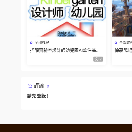
全部教程
全部教
搖醒實驗室設計師幼兒園AI軟件基礎
徐慕陽場
課2025【畫質不錯有素材】
有資料
2
評論
0
請先
登錄
！