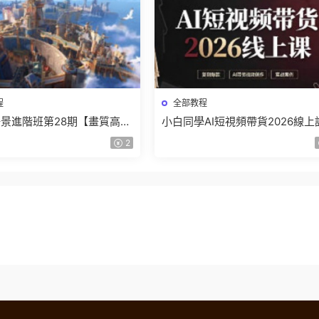
程
全部教程
景進階班第28期【畫質高清
小白同學AI短視頻帶貨2026線上
】
【畫質不錯有素材】
2