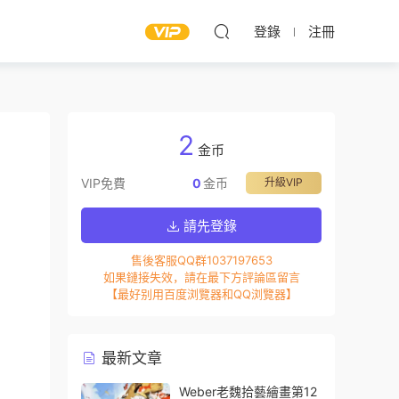
登錄
注冊
2
金币
VIP免費
0
金币
升級VIP
請先登錄
售後客服QQ群1037197653
如果鏈接失效，請在最下方評論區留言
【最好别用百度浏覽器和QQ浏覽器】
最新文章
Weber老魏拾藝繪畫第12