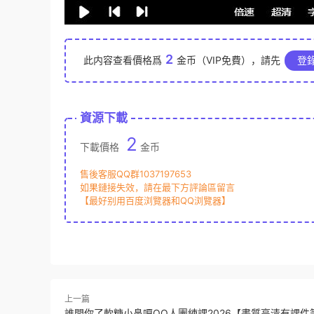
2
此内容查看價格爲
金币（VIP免費），請先
登
資源下載
2
下載價格
金币
售後客服QQ群1037197653
如果鏈接失效，請在最下方評論區留言
【最好别用百度浏覽器和QQ浏覽器】
上一篇
誰問你了軟糖小鼻嘎QQ人團練課2026【畫質高清有課件