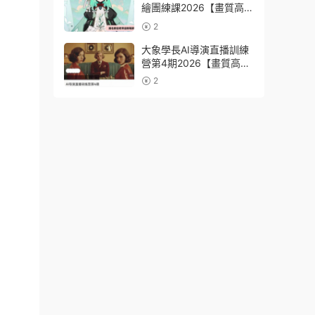
繪團練課2026【畫質高清
有課件筆刷】
2
大象學長AI導演直播訓練
營第4期2026【畫質高清
有資料】
2