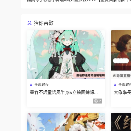
猜你喜歡
全部教程
全部教
墨竹不語童話風半身&立繪團練課
大象學長
2026【畫質高清有課件筆刷】
2026
2