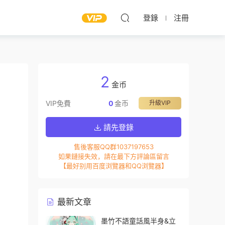
登錄
注冊
2
金币
VIP免費
0
金币
升級VIP
請先登錄
售後客服QQ群1037197653
如果鏈接失效，請在最下方評論區留言
【最好别用百度浏覽器和QQ浏覽器】
最新文章
墨竹不語童話風半身&立