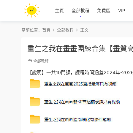
主頁
全部教程
免費區
VIP
當前位置：
首頁
全部教程
正文
重生之我在畫畫團練合集【畫質
全部教程
【說明】一共10門課，課程時間涵蓋2024年-202