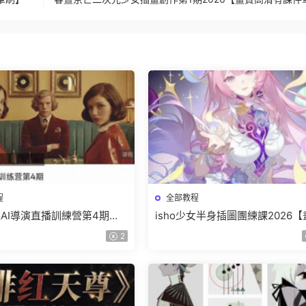
程
全部教程
AI導演直播訓練營第4期
isho少女半身插圖團練課2026
【畫質高清有資料】
高清隻有視頻】
2