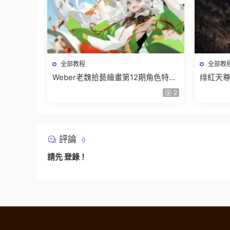
全部教程
全部教
Weber老魏拾藝繪畫第12期角色特訓
绯紅天尊
班【畫質不錯隻有視頻】
有課件
2
評論
0
請先
登錄
！