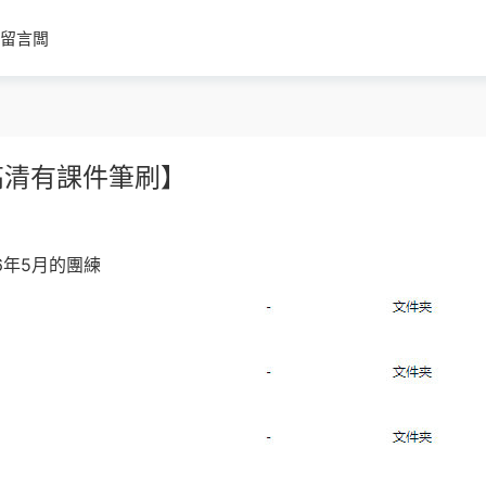
留言闆
高清有課件筆刷】
6年5月的團練