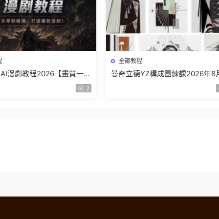
程
全部教程
AI漫劇教程2026【畫質一般
曼奇立德YZ構成團練課2026年8
】
結課【畫質高清有課件】
2