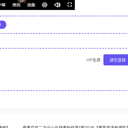
錄
VIP免費
請先登錄
筆刷】
春晝京芒二次元少女插畫創作第1期2026【畫質高清有課件