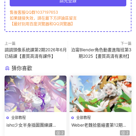
請先登錄
售後客服QQ群1037197653
如果鏈接失效，請在最下方評論區留言
【最好别用百度浏覽器和QQ浏覽器】
上一篇
下一篇
調調頭像系統課第2期2026年6月
泊甯Blender角色動畫進階班第3
已結課【畫質高清有課件】
期2025【畫質高清有素材】
猜你喜歡
全部教程
全部教程
isho少女半身插圖團練課
Weber老魏拾藝繪畫第12期角
2026【畫質高清隻有視頻】
色特訓班【畫質不錯隻有視
2
2