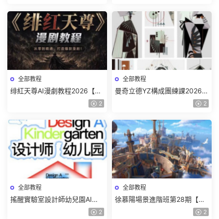
頻】
全部教程
全部教程
绯紅天尊AI漫劇教程2026【畫
曼奇立德YZ構成團練課2026年
質一般有課件】
8月已結課【畫質高清有課件】
2
2
全部教程
全部教程
搖醒實驗室設計師幼兒園AI軟
徐慕陽場景進階班第28期【畫
件基礎課2025【畫質不錯有素
質高清有資料】
2
2
材】