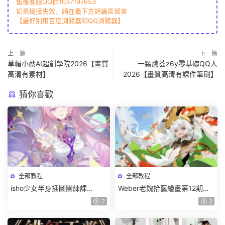
售後客服QQ群1037197653
如果鏈接失效，請在最下方評論區留言
【最好别用百度浏覽器和QQ浏覽器】
上一篇
下一篇
草帽小蔡AI超創學院2026【畫質
一顆蘆荟z6y零基礎QQ人
高清有素材】
2026【畫質高清有課件筆刷】
猜你喜歡
全部教程
全部教程
isho少女半身插圖團練課
Weber老魏拾藝繪畫第12期角
2026【畫質高清隻有視頻】
色特訓班【畫質不錯隻有視
2
2
頻】