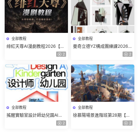
全部教程
全部教程
绯紅天尊AI漫劇教程2026【畫
曼奇立德YZ構成團練課2026年
質一般有課件】
8月已結課【畫質高清有課件】
2
2
全部教程
全部教程
搖醒實驗室設計師幼兒園AI軟
徐慕陽場景進階班第28期【畫
件基礎課2025【畫質不錯有素
質高清有資料】
2
2
材】