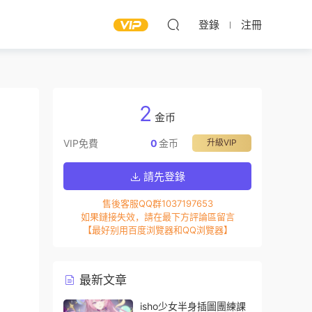
登錄
注冊
2
金币
VIP免費
0
金币
升級VIP
請先登錄
售後客服QQ群1037197653
如果鏈接失效，請在最下方評論區留言
【最好别用百度浏覽器和QQ浏覽器】
最新文章
isho少女半身插圖團練課