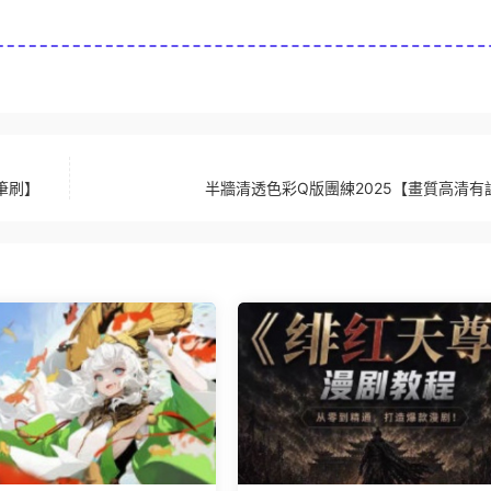
筆刷】
半牆清透色彩Q版團練2025【畫質高清有