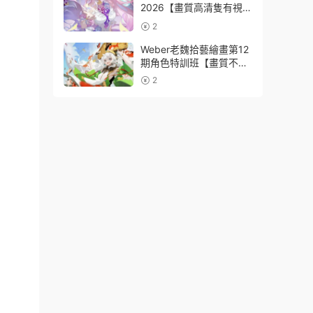
2026【畫質高清隻有視
頻】
2
Weber老魏拾藝繪畫第12
期角色特訓班【畫質不錯
隻有視頻】
2