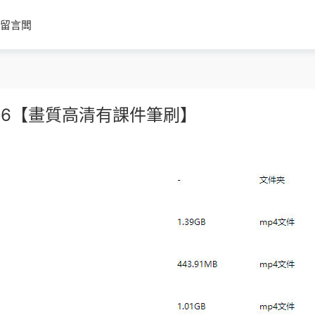
留言闆
26【畫質高清有課件筆刷】