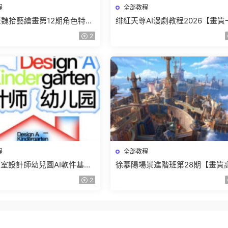
程
全部教程
r老魏拾藝繪畫第12期角色特訓
绯紅天尊AI漫劇教程2026【畫質
質不錯隻有視頻】
有課件】
2
程
全部教程
室設計師幼兒園AI軟件基礎
徐慕陽場景進階班第28期【畫質
5【畫質不錯有素材】
有資料】
2