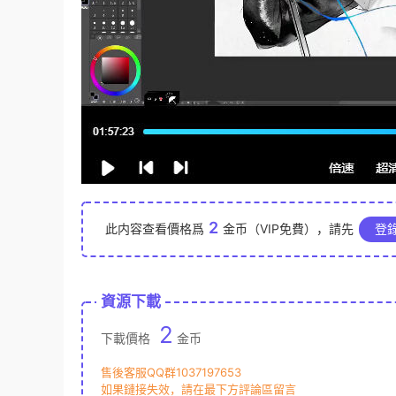
2
此内容查看價格爲
金币（VIP免費），請先
登
資源下載
2
下載價格
金币
售後客服QQ群1037197653
如果鏈接失效，請在最下方評論區留言