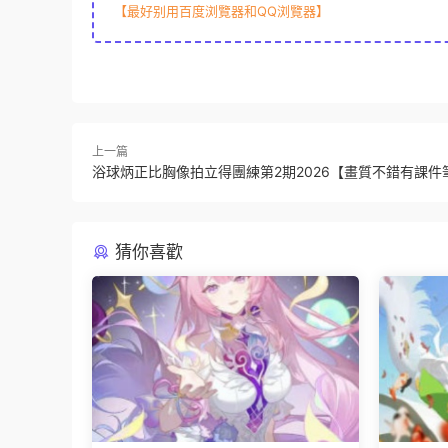
【最好别用百度浏覽器和QQ浏覽器】
上一篇
浴球炳正比胸像拍立得團練第2期2026【畫質不錯有課件
猜你喜歡