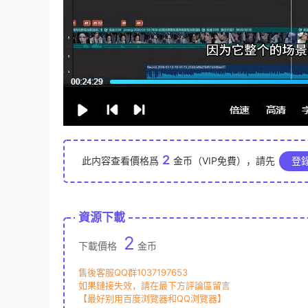
2
此内容查看價格爲
金币（VIP免費），請先
登
資源下載
2
下載價格
金币
售後客服QQ群1037197653
如果鏈接失效，請在最下方評論區留言
【最好别用百度浏覽器和QQ浏覽器】