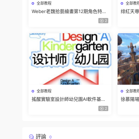
全部教程
全部教
Weber老魏拾藝繪畫第12期角色特訓
绯紅天尊
班【畫質不錯隻有視頻】
有課件
2
全部教程
全部教
搖醒實驗室設計師幼兒園AI軟件基礎
徐慕陽場
課2025【畫質不錯有素材】
有資料
2
評論
0