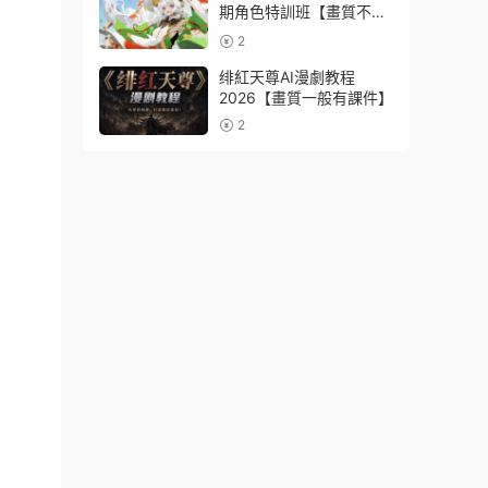
期角色特訓班【畫質不錯
隻有視頻】
2
绯紅天尊AI漫劇教程
2026【畫質一般有課件】
2