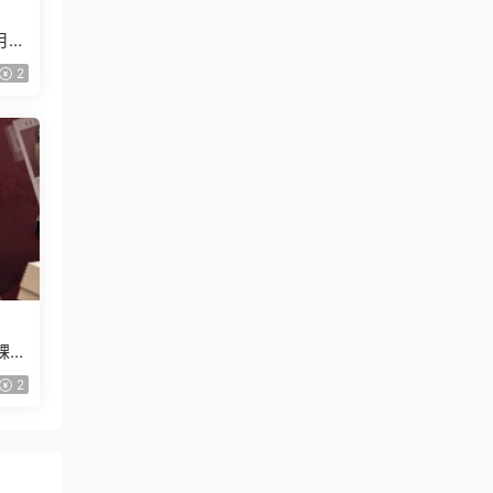
月已
2
課
2