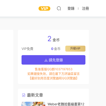
登錄
注冊
2
金币
VIP免費
0
金币
升級VIP
請先登錄
售後客服QQ群1037197653
如果鏈接失效，請在最下方評論區留言
【最好别用百度浏覽器和QQ浏覽器】
最新文章
Weber老魏拾藝繪畫第12