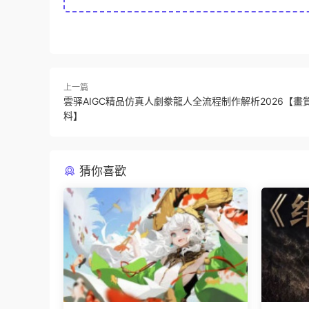
上一篇
雲驿AIGC精品仿真人劇豢龍人全流程制作解析2026【畫
料】
猜你喜歡