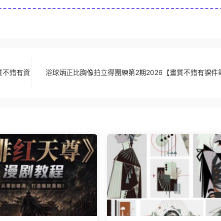
質不錯有資
浴球炳正比胸像拍立得團練第2期2026【畫質不錯有課件