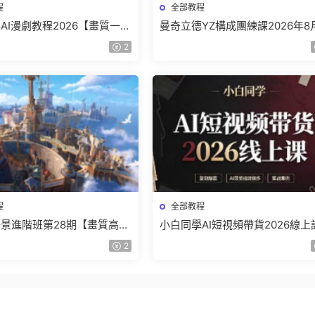
程
全部教程
AI漫劇教程2026【畫質一般
曼奇立德YZ構成團練課2026年8
】
結課【畫質高清有課件】
2
程
全部教程
景進階班第28期【畫質高清
小白同學AI短視頻帶貨2026線上
】
【畫質不錯有素材】
2