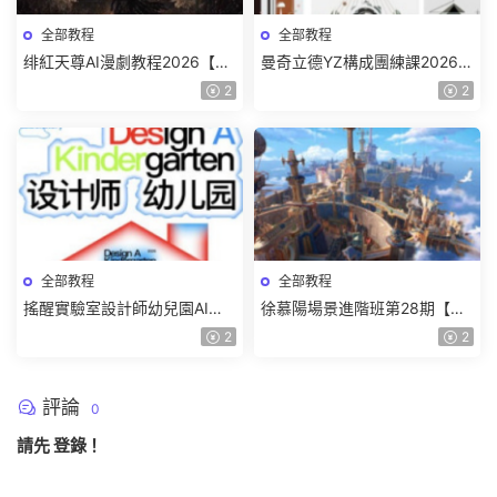
全部教程
全部教程
绯紅天尊AI漫劇教程2026【畫
曼奇立德YZ構成團練課2026年
質一般有課件】
8月已結課【畫質高清有課件】
2
2
全部教程
全部教程
搖醒實驗室設計師幼兒園AI軟
徐慕陽場景進階班第28期【畫
件基礎課2025【畫質不錯有素
質高清有資料】
2
2
材】
評論
0
請先
登錄
！