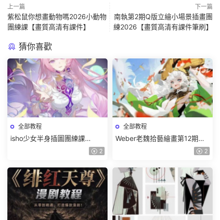
上一篇
下一篇
紫松鼠你想畫動物嗎2026小動物
南執第2期Q版立繪小場景插畫團
團練課【畫質高清有課件】
練2026【畫質高清有課件筆刷】
猜你喜歡
全部教程
全部教程
isho少女半身插圖團練課
Weber老魏拾藝繪畫第12期角
2026【畫質高清隻有視頻】
色特訓班【畫質不錯隻有視
2
2
頻】